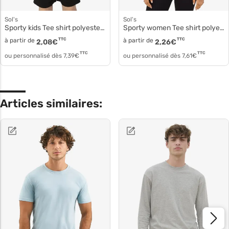
Sol's
Sol's
Sporty kids Tee shirt polyester respirant 01166
Sporty women Tee shirt polyester respirant 01159
à partir de
TTC
à partir de
TTC
2,08
€
2,26
€
TTC
TTC
ou personnalisé dès
7,39
€
ou personnalisé dès
7,61
€
Articles similaires: