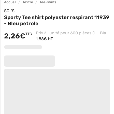
Accueil
Textile
Tee-shirts
SOL'S
Sporty Tee shirt polyester respirant 11939
- Bleu petrole
Prix à l'unité pour 600 pièces (L - Blanc)
2,26€
TTC
1,88€ HT