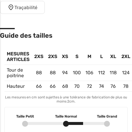
Traçabilité
Guide des tailles
MESURES
2XS
2XS
XS
S
M
L
XL
2XL
ARTICLES
Tour de
88
88
94
100
106
112
118
124
poitrine
Hauteur
66
66
68
70
72
74
76
78
Les mesures en cm sont sujettes à une tolérance de fabrication de plus ou
moins 2cm.
Taille Petit
Taille Normal
Taille Grand