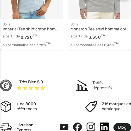
Sol's
Sol's
Imperial Tee shirt coton homme 11500
Monarch Tee shirt homme col rond 11420
à partir de
TTC
à partir de
TTC
2,72
€
3,35
€
TTC
TTC
ou personnalisé dès
3,98
€
ou personnalisé dès
8,46
€
Très Bien 5,0
Tarifs
dégressifs
+ de 8000
216 marques en
références
catalogue
Livraison
Blog
Express