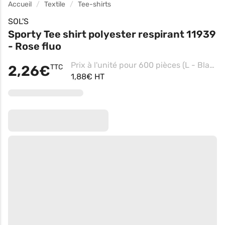
Accueil
Textile
Tee-shirts
SOL'S
Sporty Tee shirt polyester respirant 11939
- Rose fluo
Prix à l'unité pour 600 pièces (L - Blanc)
2,26€
TTC
1,88€ HT