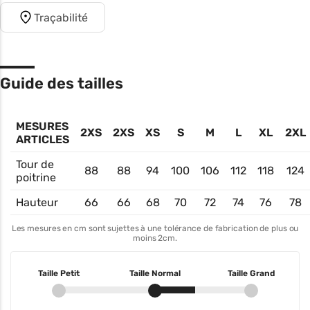
Traçabilité
Guide des tailles
MESURES
2XS
2XS
XS
S
M
L
XL
2XL
ARTICLES
Tour de
88
88
94
100
106
112
118
124
poitrine
Hauteur
66
66
68
70
72
74
76
78
Les mesures en cm sont sujettes à une tolérance de fabrication de plus ou
moins 2cm.
Taille Petit
Taille Normal
Taille Grand