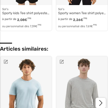
Sol's
Sol's
Sporty kids Tee shirt polyester respirant 01166
Sporty women Tee shirt polyester respirant 01159
à partir de
TTC
à partir de
TTC
2,08
€
2,26
€
TTC
TTC
ou personnalisé dès
7,39
€
ou personnalisé dès
7,61
€
Articles similaires: