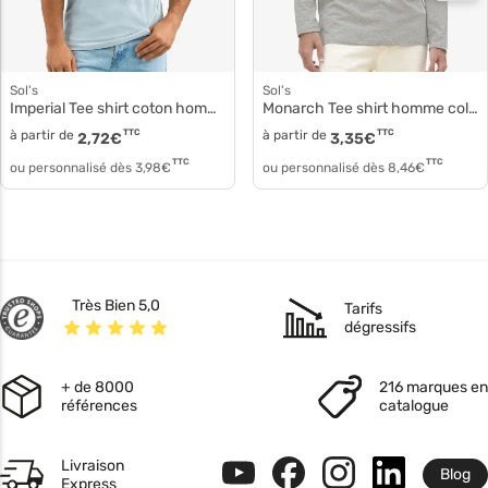
Sol's
Sol's
Imperial Tee shirt coton homme 11500
Monarch Tee shirt homme col rond 11420
à partir de
TTC
à partir de
TTC
2,72
€
3,35
€
TTC
TTC
ou personnalisé dès
3,98
€
ou personnalisé dès
8,46
€
Très Bien 5,0
Tarifs
dégressifs
+ de 8000
216 marques en
références
catalogue
Livraison
Blog
Express