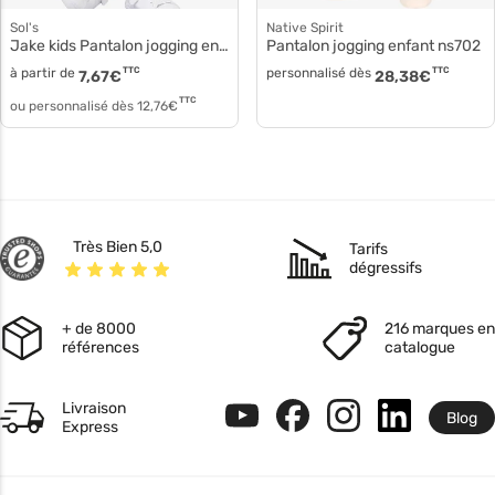
Sol's
Native Spirit
Jake kids Pantalon jogging enfant 02121
Pantalon jogging enfant ns702
à partir de
TTC
personnalisé dès
TTC
7,67
€
28,38
€
TTC
ou personnalisé dès
12,76
€
Très Bien 5,0
Tarifs
dégressifs
+ de 8000
216 marques en
références
catalogue
Livraison
Blog
Express