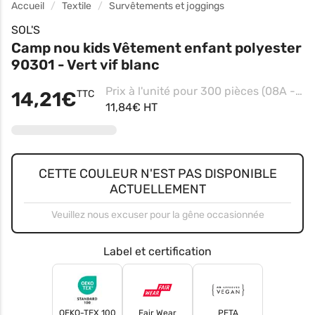
Accueil
Textile
Survêtements et joggings
SOL'S
Camp nou kids Vêtement enfant polyester
90301 - Vert vif blanc
Prix à l'unité pour 300 pièces (08A - Vert Vif-blanc)
14,21€
TTC
11,84€ HT
CETTE COULEUR N'EST PAS DISPONIBLE
ACTUELLEMENT
Veuillez nous excuser pour la gêne occasionnée
Label et certification
OEKO-TEX 100
Fair Wear
PETA