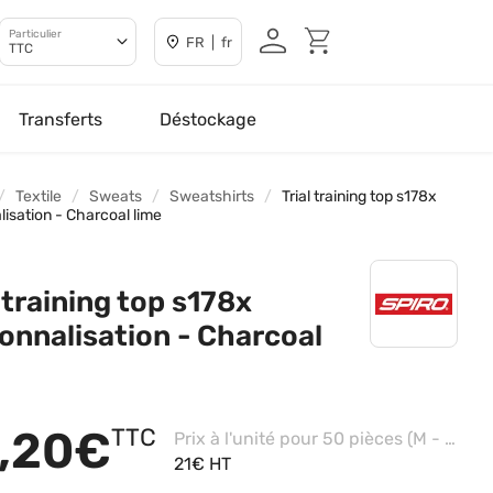
Particulier
FR | fr
TTC
Transferts
Déstockage
Textile
Sweats
Sweatshirts
Trial training top s178x
lisation - Charcoal lime
l training top s178x
onnalisation - Charcoal
,20€
TTC
Prix à l'unité pour 50 pièces (M - Navy/royal/white, Impression coeur)
21€ HT