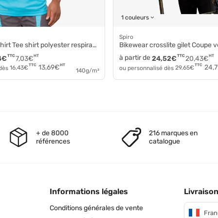
1 couleurs
Spiro
rt Tee shirt polyester respirant s182m
bikewear crosslite gilet Coupe vent pol
TTC
HT
à partir de
TTC
HT
4
€
7,03
€
24,52
€
20,43
€
HT
TTC
TTC
13,69
€
24,7
 dès
16,43
€
ou personnalisé dès
29,65
€
140g/m²
+ de 8000
216 marques en
références
catalogue
Informations légales
Livraison
Conditions générales de vente
Fran