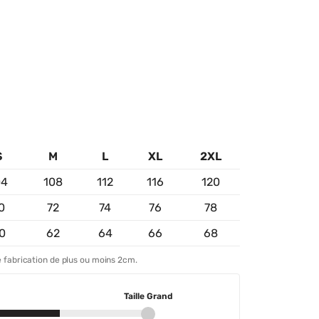
S
M
L
XL
2XL
04
108
112
116
120
0
72
74
76
78
0
62
64
66
68
 fabrication de plus ou moins 2cm.
Taille Grand