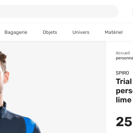
Bagagerie
Objets
Univers
Matériel
Accueil
personna
SPIRO
Tria
pers
lime
25