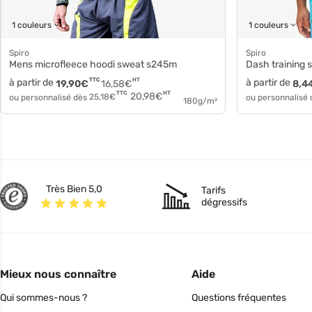
1 couleurs
1 couleurs
Spiro
Spiro
Mens microfleece hoodi sweat s245m
dash training shi
à partir de
TTC
HT
à partir de
19,90
€
16,58
€
8,4
HT
TTC
20,98
€
ou personnalisé dès
25,18
€
ou personnalisé
180g/m²
Très Bien 5,0
Tarifs
dégressifs
Mieux nous connaître
Aide
Qui sommes-nous ?
Questions fréquentes