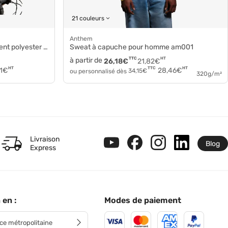
21 couleurs
Anthem
yester léger s259x
Sweat à capuche pour homme am001
à partir de
TTC
HT
26,18
€
21,82
€
HT
HT
TTC
1
€
28,46
€
ou personnalisé dès
34,15
€
320g/m²
Livraison
Blog
Express
 en :
Modes de paiement
ce métropolitaine