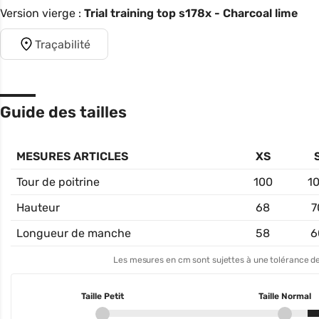
Version vierge :
Trial training top s178x - Charcoal lime
Traçabilité
Guide des tailles
MESURES ARTICLES
XS
Tour de poitrine
100
1
Hauteur
68
7
Longueur de manche
58
6
Les mesures en cm sont sujettes à une tolérance de
Taille Petit
Taille Normal