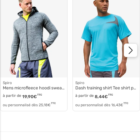
Spiro
Spiro
Mens microfleece hoodi sweat s245m
dash training shirt Tee shirt polyester respirant s182m
à partir de
TTC
à partir de
TTC
19,90
€
8,44
€
TTC
TTC
ou personnalisé dès
25,18
€
ou personnalisé dès
16,43
€