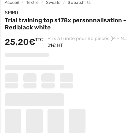
Accueil
Textile
Sweats
Sweatshirts
SPIRO
Trial training top s178x personnalisation -
Red black white
Prix à l'unité pour 50 pièces (M - Navy/royal/white, Impression coeur)
25,20€
TTC
21€ HT