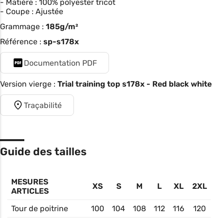
- Matière : 100% polyester tricot
- Coupe : Ajustée
Grammage :
185g/m²
Référence :
sp-s178x
Documentation PDF
Version vierge :
Trial training top s178x - Red black white
Traçabilité
Guide des tailles
MESURES
XS
S
M
L
XL
2XL
ARTICLES
Tour de poitrine
100
104
108
112
116
120