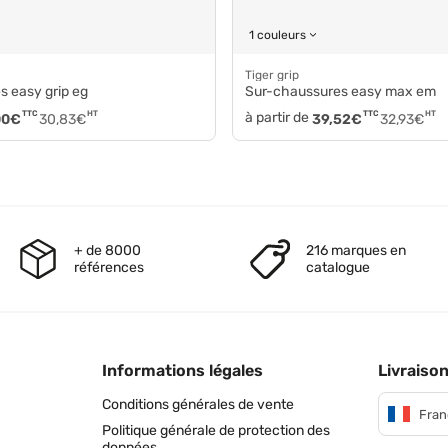
1 couleurs
Tiger grip
s easy grip eg
Sur-chaussures easy max em
TTC
HT
à partir de
TTC
HT
00
€
30,83
€
39,52
€
32,93
€
+ de 8000
216 marques en
références
catalogue
Informations légales
Livraison
Conditions générales de vente
Fran
Politique générale de protection des
données