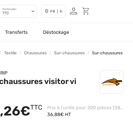
Particulier
FR | fr
TTC
Transferts
Déstockage
Textile
Chaussures
Sur-chaussures
Sur-chaussures
GRIP
chaussures visitor vi
,26€
TTC
Prix à l'unité pour 200 pièces (38/43 - Black)
36,88€ HT