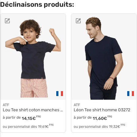
Déclinaisons produits:
ATF
ATF
Lou Tee shirt coton manches courtes 03274
Léon Tee shirt homme 03272
à partir de
TTC
à partir de
TTC
14,15
€
11,60
€
TTC
TTC
ou personnalisé dès
19,61
€
ou personnalisé dès
19,32
€