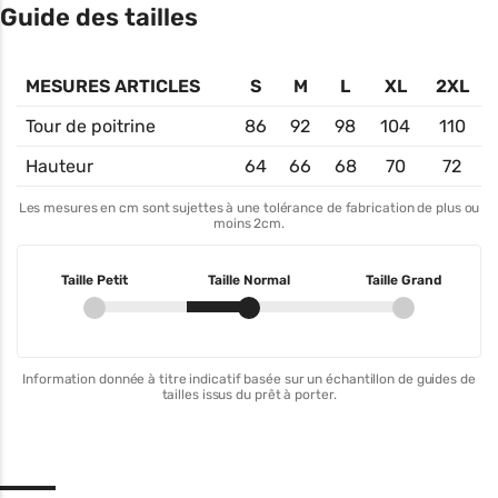
Guide des tailles
MESURES ARTICLES
S
M
L
XL
2XL
Tour de poitrine
86
92
98
104
110
Hauteur
64
66
68
70
72
Les mesures en cm sont sujettes à une tolérance de fabrication de plus ou
moins 2cm.
Taille Petit
Taille Normal
Taille Grand
Information donnée à titre indicatif basée sur un échantillon de guides de
tailles issus du prêt à porter.