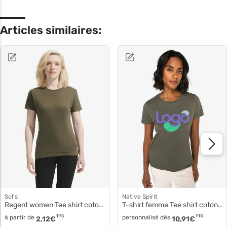
Articles similaires:
Sol's
Native Spirit
Regent women Tee shirt coton femme 01825
T-shirt femme Tee shirt coton biologique ns324
à partir de
TTC
personnalisé dès
TTC
2,12
€
10,91
€