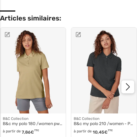
Articles similaires:
B&C Collection
B&C Collection
B&c my polo 180 /women pw461
B&c my polo 210 /women - Polo manches courtes coton pw463
à partir de
TTC
à partir de
TTC
7,86
€
10,45
€