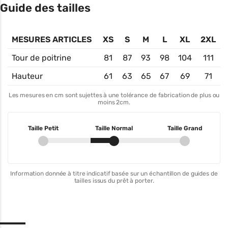
Guide des tailles
MESURES ARTICLES
XS
S
M
L
XL
2XL
Tour de poitrine
81
87
93
98
104
111
Hauteur
61
63
65
67
69
71
Les mesures en cm sont sujettes à une tolérance de fabrication de plus ou
moins 2cm.
Taille Petit
Taille Normal
Taille Grand
Information donnée à titre indicatif basée sur un échantillon de guides de
tailles issus du prêt à porter.