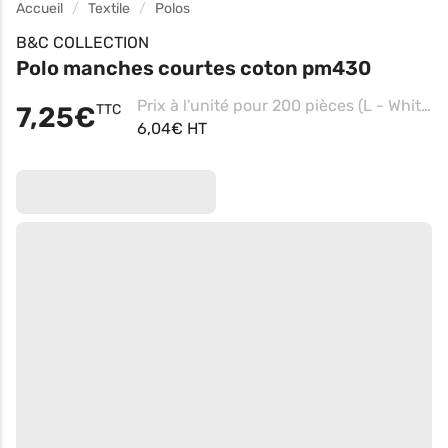
Accueil
Textile
Polos
B&C COLLECTION
Polo manches courtes coton pm430
Prix à l'unité pour 200 pièces (L - White)
7,25€
TTC
6,04€ HT