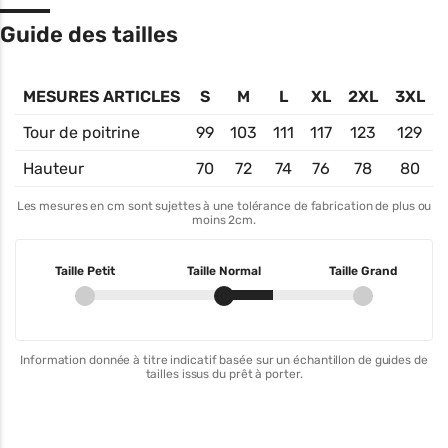
Guide des tailles
MESURES ARTICLES
S
M
L
XL
2XL
3XL
Tour de poitrine
99
103
111
117
123
129
Hauteur
70
72
74
76
78
80
Les mesures en cm sont sujettes à une tolérance de fabrication de plus ou
moins 2cm.
Taille Petit
Taille Normal
Taille Grand
Information donnée à titre indicatif basée sur un échantillon de guides de
tailles issus du prêt à porter.