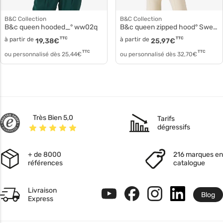
B&C Collection
B&C Collection
B&c queen hooded_° ww02q
B&c queen zipped hood° Sweat à capuche ww03q
à partir de
TTC
à partir de
TTC
19,38
€
25,97
€
TTC
TTC
ou personnalisé dès
25,44
€
ou personnalisé dès
32,70
€
Très Bien 5,0
Tarifs
dégressifs
+ de 8000
216 marques en
références
catalogue
Livraison
Blog
Express