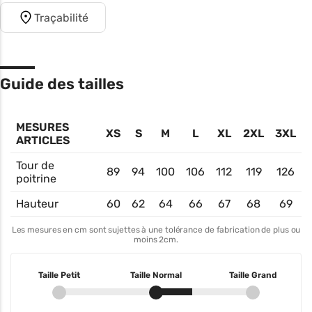
Traçabilité
Guide des tailles
MESURES
XS
S
M
L
XL
2XL
3XL
ARTICLES
Tour de
89
94
100
106
112
119
126
poitrine
Hauteur
60
62
64
66
67
68
69
Les mesures en cm sont sujettes à une tolérance de fabrication de plus ou
moins 2cm.
Taille Petit
Taille Normal
Taille Grand