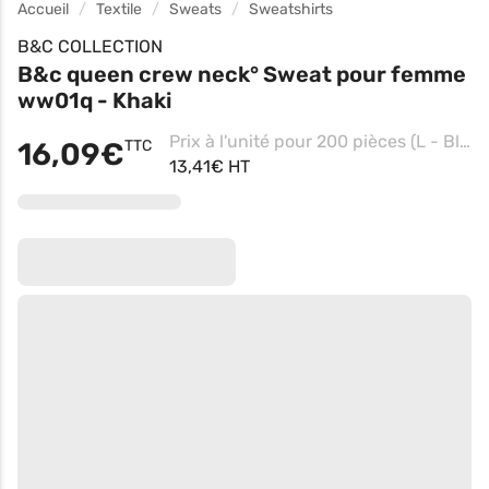
Accueil
Textile
Sweats
Sweatshirts
B&C COLLECTION
B&c queen crew neck° Sweat pour femme
ww01q - Khaki
Prix à l'unité pour 200 pièces (L - Black Pure)
16,09€
TTC
13,41€ HT