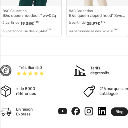
B&C Collection
B&C Collection
B&c queen hooded_° ww02q
B&c queen zipped hood° Sweat à capuche ww03q
à partir de
TTC
à partir de
TTC
19,38
€
25,97
€
TTC
TTC
ou personnalisé dès
25,44
€
ou personnalisé dès
32,70
€
Très Bien 5,0
Tarifs
dégressifs
+ de 8000
216 marques en
références
catalogue
Livraison
Blog
Express