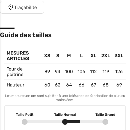
Traçabilité
Guide des tailles
MESURES
XS
S
M
L
XL
2XL
3XL
ARTICLES
Tour de
89
94
100
106
112
119
126
poitrine
Hauteur
60
62
64
66
67
68
69
Les mesures en cm sont sujettes à une tolérance de fabrication de plus ou
moins 2cm.
Taille Petit
Taille Normal
Taille Grand