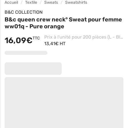
Accueil
Textile
Sweats
Sweatshirts
B&C COLLECTION
B&c queen crew neck° Sweat pour femme
ww01q - Pure orange
Prix à l'unité pour 200 pièces (L - Black Pure)
16,09€
TTC
13,41€ HT