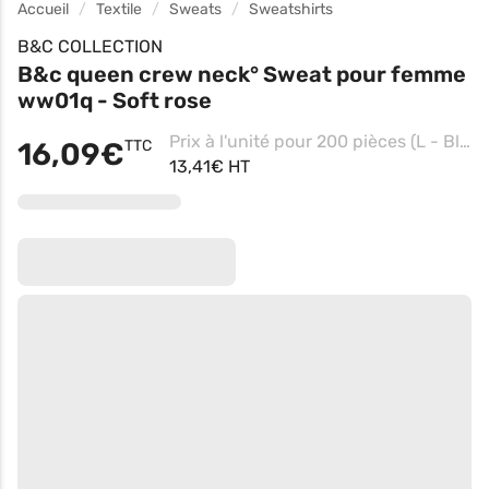
Accueil
Textile
Sweats
Sweatshirts
B&C COLLECTION
B&c queen crew neck° Sweat pour femme
ww01q - Soft rose
Prix à l'unité pour 200 pièces (L - Black Pure)
16,09€
TTC
13,41€ HT