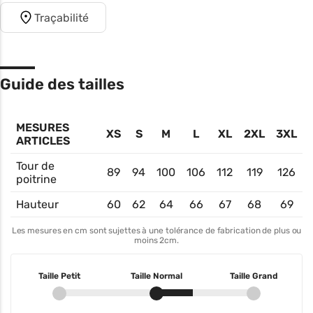
Traçabilité
Guide des tailles
MESURES
XS
S
M
L
XL
2XL
3XL
ARTICLES
Tour de
89
94
100
106
112
119
126
poitrine
Hauteur
60
62
64
66
67
68
69
Les mesures en cm sont sujettes à une tolérance de fabrication de plus ou
moins 2cm.
Taille Petit
Taille Normal
Taille Grand