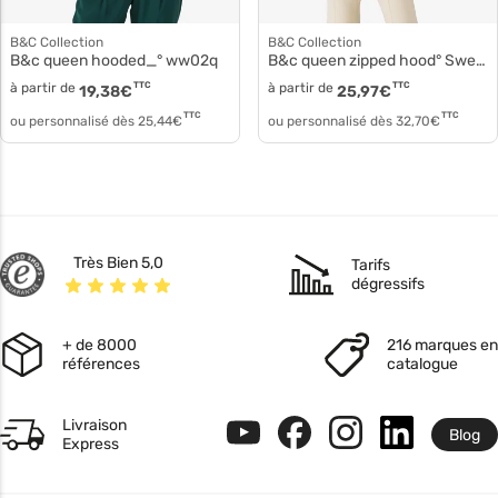
B&C Collection
B&C Collection
B&c queen hooded_° ww02q
B&c queen zipped hood° Sweat à capuche ww03q
à partir de
TTC
à partir de
TTC
19,38
€
25,97
€
TTC
TTC
ou personnalisé dès
25,44
€
ou personnalisé dès
32,70
€
Très Bien 5,0
Tarifs
dégressifs
+ de 8000
216 marques en
références
catalogue
Livraison
Blog
Express