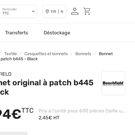
Particulier
FR | fr
TTC
Transferts
Déstockage
Textile
Casquettes et bonnets
Bonnets
Bonnet
à patch b445 - Black
IELD
et original à patch b445
ack
94€
TTC
Prix à l'unité pour 600 pièces (taille unique - Black)
2,45€ HT