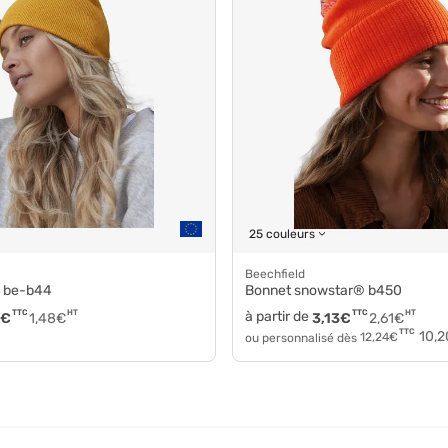
25 couleurs
Beechfield
al be-b44
Bonnet snowstar® b450
TTC
HT
à partir de
TTC
HT
€
1,48
€
3,13
€
2,61
€
TTC
10,2
ou personnalisé dès
12,24
€