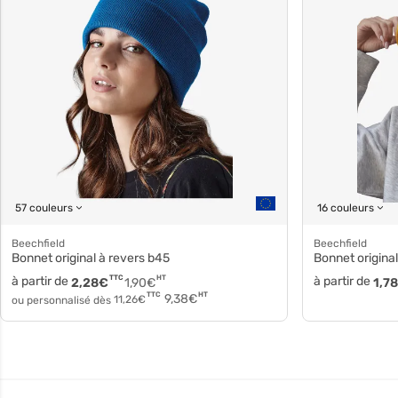
57 couleurs
16 couleurs
Beechfield
Beechfield
Bonnet original à revers b45
Bonnet origin
à partir de
TTC
HT
à partir de
2,28
€
1,90
€
1,78
HT
TTC
9,38
€
ou personnalisé dès
11,26
€