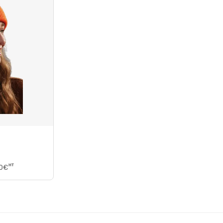
HT
0
€