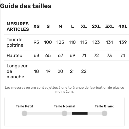
Guide des tailles
MESURES
XS
S
M
L
XL
2XL
3XL
4XL
ARTICLES
Tour de
95
100
105
110
115
123
131
139
poitrine
Hauteur
63
65
67
69
71
72
73
74
Longueur
de
18
19
20
21
22
manche
Les mesures en cm sont sujettes à une tolérance de fabrication de plus ou
moins 2cm.
Taille Petit
Taille Normal
Taille Grand