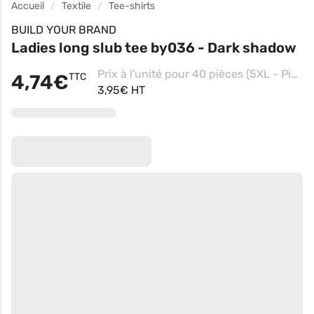
Accueil
Textile
Tee-shirts
BUILD YOUR BRAND
Ladies long slub tee by036 - Dark shadow
Prix à l'unité pour 40 pièces (5XL - Pink)
4,74€
TTC
3,95€ HT