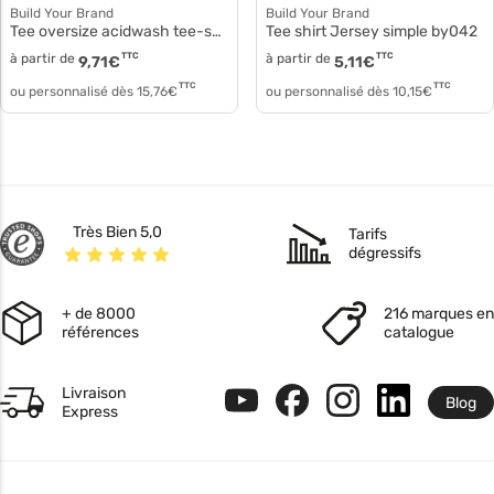
Build Your Brand
Build Your Brand
Tee oversize acidwash tee-shirt femme by270
Tee shirt Jersey simple by042
à partir de
TTC
à partir de
TTC
9,71
€
5,11
€
TTC
TTC
ou personnalisé dès
15,76
€
ou personnalisé dès
10,15
€
Très Bien 5,0
Tarifs
dégressifs
+ de 8000
216 marques en
références
catalogue
Livraison
Blog
Express