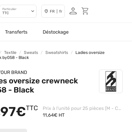
Particulier
FR | fr
TTC
Transferts
Déstockage
Textile
Sweats
Sweatshirts
Ladies oversize
 by058 - Black
YOUR BRAND
es oversize crewneck
8 - Black
,97€
TTC
Prix à l'unité pour 25 pièces (M - Charcoal)
11,64€ HT