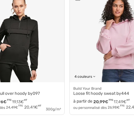
4 couleurs
Build Your Brand
pull over hoody by097
Loose fit hoody sweat by444
TTC
HT
à partir de
TTC
HT
96
€
19,13
€
20,99
€
17,49
€
HT
TTC
TTC
20,41
€
22,
 dès
24,49
€
ou personnalisé dès
26,98
€
300g/m²