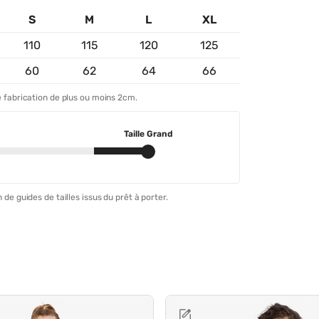
S
M
L
XL
110
115
120
125
60
62
64
66
 fabrication de plus ou moins 2cm.
Taille Grand
 de guides de tailles issus du prêt à porter.