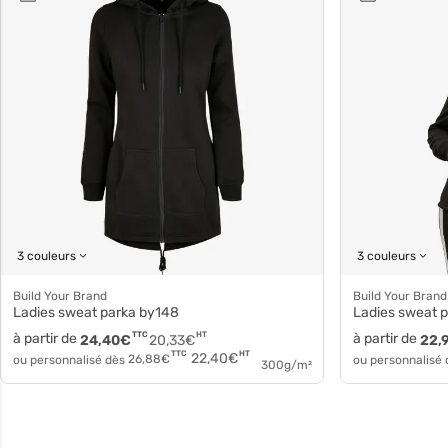
3 couleurs
3 couleurs
Build Your Brand
Build Your Brand
Ladies sweat parka by148
Ladies sweat 
à partir de
TTC
HT
à partir de
24,40
€
20,33
€
22,
HT
TTC
22,40
€
ou personnalisé dès
26,88
€
ou personnalisé
300g/m²