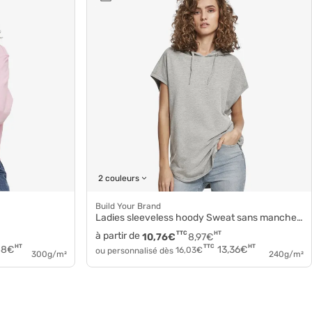
2 couleurs
Build Your Brand
Ladies sleeveless hoody Sweat sans manche by034
à partir de
TTC
HT
10,76
€
8,97
€
HT
HT
TTC
48
€
13,36
€
ou personnalisé dès
16,03
€
300g/m²
240g/m²