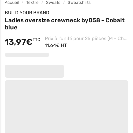
Accueil
Textile
Sweats
Sweatshirts
BUILD YOUR BRAND
Ladies oversize crewneck by058 - Cobalt
blue
Prix à l'unité pour 25 pièces (M - Charcoal)
13,97€
TTC
11,64€ HT