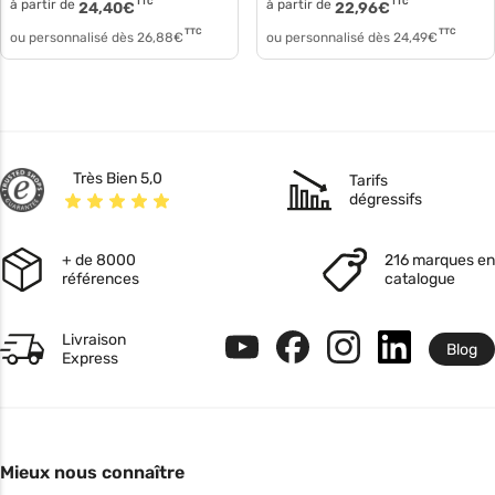
à partir de
TTC
à partir de
TTC
24,40
€
22,96
€
TTC
TTC
ou personnalisé dès
26,88
€
ou personnalisé dès
24,49
€
Très Bien 5,0
Tarifs
dégressifs
+ de 8000
216 marques en
références
catalogue
Livraison
Blog
Express
Mieux nous connaître