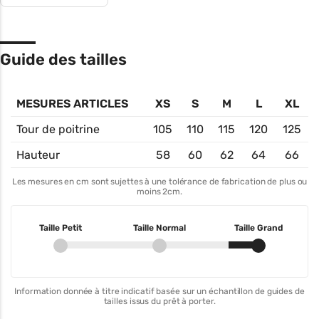
Guide des tailles
MESURES ARTICLES
XS
S
M
L
XL
Tour de poitrine
105
110
115
120
125
Hauteur
58
60
62
64
66
Les mesures en cm sont sujettes à une tolérance de fabrication de plus ou
moins 2cm.
Taille Petit
Taille Normal
Taille Grand
Information donnée à titre indicatif basée sur un échantillon de guides de
tailles issus du prêt à porter.