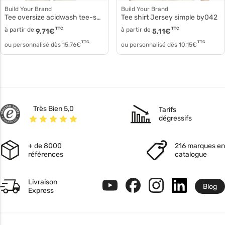
Build Your Brand
Build Your Brand
Tee oversize acidwash tee-shirt femme by270
Tee shirt Jersey simple by042
à partir de
TTC
à partir de
TTC
9,71
€
5,11
€
TTC
TTC
ou personnalisé dès
15,76
€
ou personnalisé dès
10,15
€
Très Bien 5,0
Tarifs
dégressifs
+ de 8000
216 marques en
références
catalogue
Livraison
Blog
Express