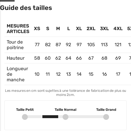
Guide des tailles
MESURES
XS
S
M
L
XL
2XL
3XL
4XL
5
ARTICLES
Tour de
77
82
87
92
97
105
113
121
1
poitrine
Hauteur
58
60
62
64
66
67
68
69
Longueur
de
10
11
12
13
14
15
16
17
manche
Les mesures en cm sont sujettes à une tolérance de fabrication de plus ou
moins 2cm.
Taille Petit
Taille Normal
Taille Grand