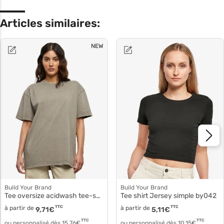
Articles similaires:
NEW
Build Your Brand
Build Your Brand
Tee oversize acidwash tee-shirt femme by270
Tee shirt Jersey simple by042
à partir de
TTC
à partir de
TTC
9,71
€
5,11
€
TTC
TTC
ou personnalisé dès
15,76
€
ou personnalisé dès
10,15
€