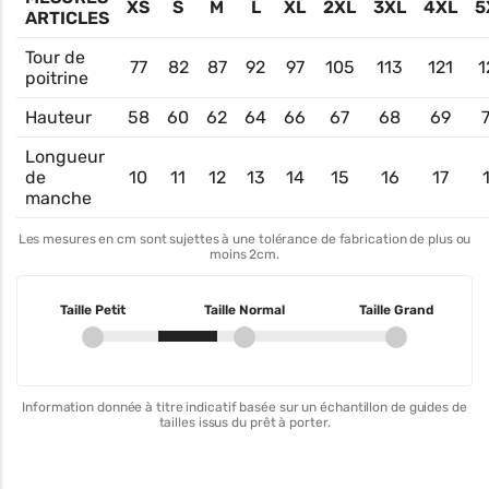
XS
S
M
L
XL
2XL
3XL
4XL
5
ARTICLES
Tour de
77
82
87
92
97
105
113
121
1
poitrine
Hauteur
58
60
62
64
66
67
68
69
Longueur
de
10
11
12
13
14
15
16
17
manche
Les mesures en cm sont sujettes à une tolérance de fabrication de plus ou
moins 2cm.
Taille Petit
Taille Normal
Taille Grand
Information donnée à titre indicatif basée sur un échantillon de guides de
tailles issus du prêt à porter.