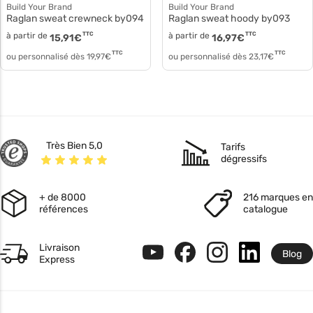
Build Your Brand
Build Your Brand
Raglan sweat crewneck by094
Raglan sweat hoody by093
à partir de
TTC
à partir de
TTC
15,91
€
16,97
€
TTC
TTC
ou personnalisé dès
19,97
€
ou personnalisé dès
23,17
€
Très Bien 5,0
Tarifs
dégressifs
+ de 8000
216 marques en
références
catalogue
Livraison
Blog
Express