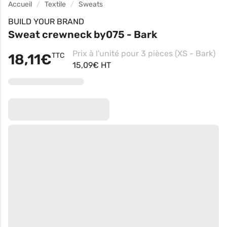
Accueil
Textile
Sweats
BUILD YOUR BRAND
Sweat crewneck by075 - Bark
Prix à l'unité pour 3 pièces (XS - Bark)
18,11€
TTC
15,09€ HT