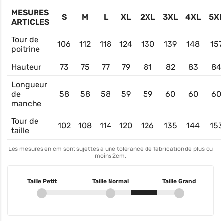
MESURES
S
M
L
XL
2XL
3XL
4XL
5X
ARTICLES
Tour de
106
112
118
124
130
139
148
15
poitrine
Hauteur
73
75
77
79
81
82
83
84
Longueur
de
58
58
58
59
59
60
60
60
manche
Tour de
102
108
114
120
126
135
144
15
taille
Les mesures en cm sont sujettes à une tolérance de fabrication de plus ou
moins 2cm.
Taille Petit
Taille Normal
Taille Grand