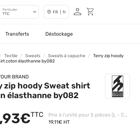
Particulier
FR | fr
TTC
Transferts
Déstockage
Textile
Sweats
Sweats à capuche
Terry zip hoody
irt coton élasthanne by082
YOUR BRAND
y zip hoody Sweat shirt
n élasthanne by082
,93€
TTC
Prix à l'unité pour 5 pièces (L - Charcoal)
19,11€ HT