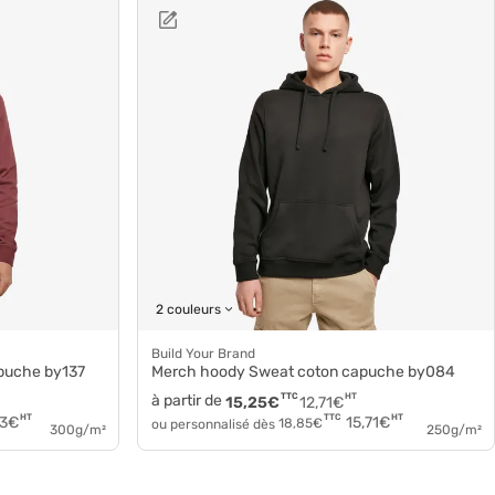
2 couleurs
Build Your Brand
apuche by137
Merch hoody Sweat coton capuche by084
à partir de
TTC
HT
15,25
€
12,71
€
HT
HT
TTC
3
€
15,71
€
ou personnalisé dès
18,85
€
300g/m²
250g/m²