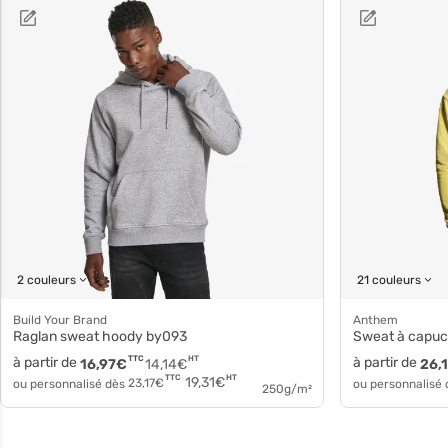
2 couleurs
21 couleurs
Build Your Brand
Anthem
Raglan sweat hoody by093
Sweat à cap
à partir de
TTC
HT
à partir de
16,97
€
14,14
€
26,
HT
TTC
19,31
€
ou personnalisé dès
23,17
€
ou personnalisé
250g/m²