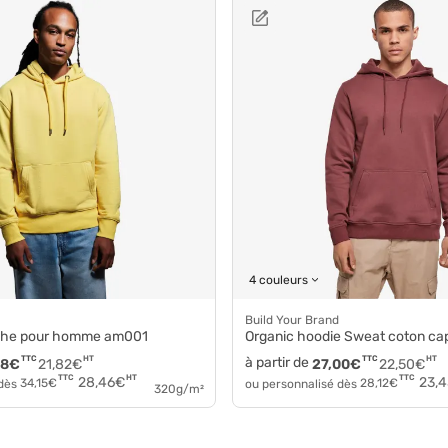
4 couleurs
Build Your Brand
uche pour homme am001
Organic hoodie Sweat coton c
TTC
HT
à partir de
TTC
HT
18
€
21,82
€
27,00
€
22,50
€
HT
TTC
TTC
28,46
€
23,4
 dès
34,15
€
ou personnalisé dès
28,12
€
320g/m²