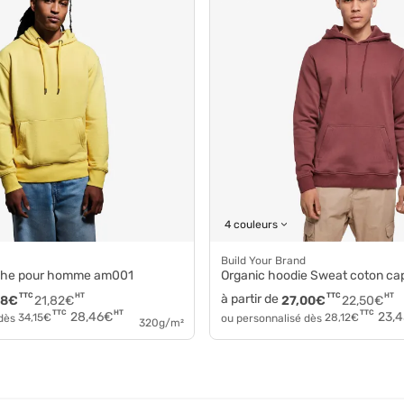
4 couleurs
Build Your Brand
uche pour homme am001
Organic hoodie Sweat coton c
TTC
HT
à partir de
TTC
HT
18
€
21,82
€
27,00
€
22,50
€
HT
TTC
TTC
28,46
€
23,4
 dès
34,15
€
ou personnalisé dès
28,12
€
320g/m²