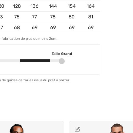
20
128
136
144
154
164
73
75
77
78
80
81
67
68
69
69
69
69
 fabrication de plus ou moins 2cm.
Taille Grand
 de guides de tailles issus du prêt à porter.