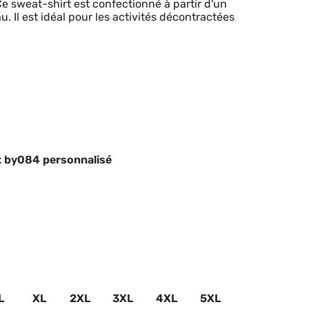
Ce sweat-shirt est confectionné à partir d'un
 Il est idéal pour les activités décontractées
 by084 personnalisé
L
XL
2XL
3XL
4XL
5XL