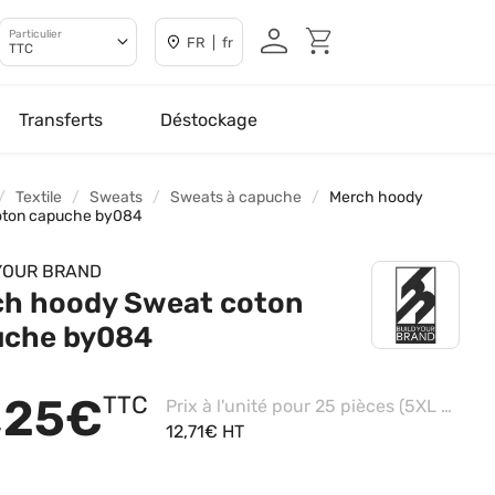
Particulier
FR | fr
TTC
Transferts
Déstockage
Textile
Sweats
Sweats à capuche
Merch hoody
oton capuche by084
YOUR BRAND
ch hoody Sweat coton
uche by084
,25€
TTC
Prix à l'unité pour 25 pièces (5XL - White)
12,71€ HT