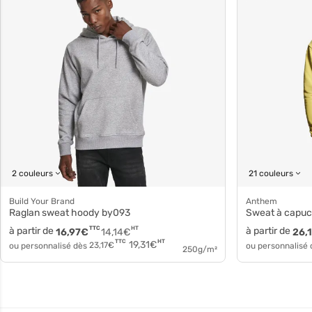
2 couleurs
21 couleurs
Build Your Brand
Anthem
Raglan sweat hoody by093
Sweat à cap
à partir de
TTC
HT
à partir de
16,97
€
14,14
€
26,
HT
TTC
19,31
€
ou personnalisé dès
23,17
€
ou personnalisé
250g/m²