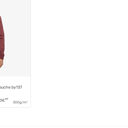
apuche by137
HT
3
€
300g/m²