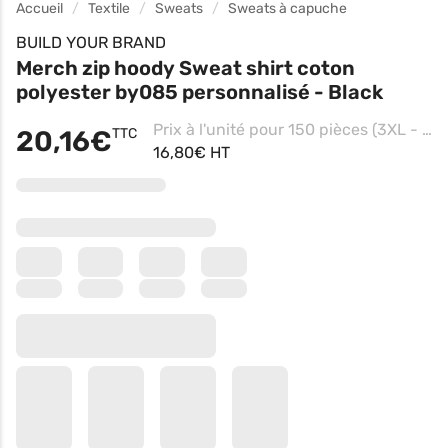
Accueil
Textile
Sweats
Sweats à capuche
BUILD YOUR BRAND
Merch zip hoody Sweat shirt coton
polyester by085 personnalisé - Black
Prix à l'unité pour 150 pièces (3XL - Black, Impression coeur)
20,16€
TTC
16,80€ HT