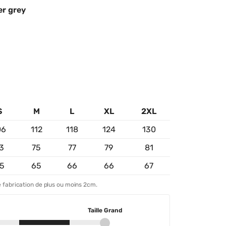
er grey
S
M
L
XL
2XL
06
112
118
124
130
3
75
77
79
81
5
65
66
66
67
 fabrication de plus ou moins 2cm.
Taille Grand