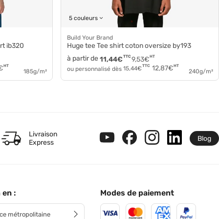
5 couleurs
Build Your Brand
rt ib320
Huge tee Tee shirt coton oversize by193
à partir de
TTC
HT
11,44
€
9,53
€
HT
HT
TTC
€
12,87
€
ou personnalisé dès
15,44
€
185g/m²
240g/m²
Livraison
Blog
Express
 en :
Modes de paiement
ce métropolitaine