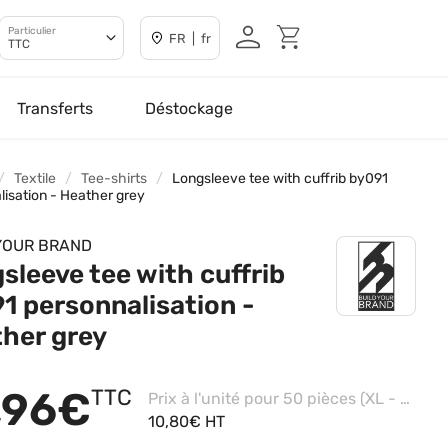
Particulier
FR | fr
TTC
Transferts
Déstockage
Textile
Tee-shirts
Longsleeve tee with cuffrib by091
lisation - Heather grey
YOUR BRAND
sleeve tee with cuffrib
1 personnalisation -
her grey
,96€
TTC
Prix à l'unité pour 50 pièces (XL - Heather Grey, Impression coeur)
10,80€ HT