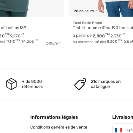
20 couleurs
iDeal Basic Brand
n délavé by189
T-shirt homme iDeal190 tee-shi
TTC
HT
à partir de
TTC
HT
2
€
9,27
€
2,80
€
2,33
€
HT
TTC
TTC
14,26
€
6,83
 dès
17,11
€
ou personnalisé dès
8,20
€
240g/m²
+ de 8000
216 marques en
références
catalogue
Informations légales
Livraison
Conditions générales de vente
Fran