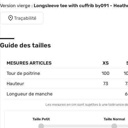
Version vierge :
Longsleeve tee with cuffrib by091 - Heath
Traçabilité
Guide des tailles
MESURES ARTICLES
XS
Tour de poitrine
100
1
Hauteur
73
7
Longueur de manche
6
Les mesures en cm sont sujettes à une tolérance de
Taille Petit
Taille Normal