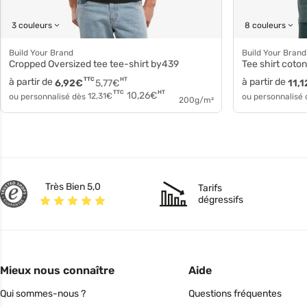
3 couleurs
8 couleurs
Build Your Brand
Build Your Brand
Cropped Oversized tee tee-shirt by439
Tee shirt coto
à partir de
TTC
HT
à partir de
6,92
€
5,77
€
11,1
HT
TTC
10,26
€
ou personnalisé dès
12,31
€
ou personnalisé
200g/m²
Très Bien 5,0
Tarifs
dégressifs
Mieux nous connaître
Aide
Qui sommes-nous ?
Questions fréquentes