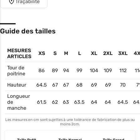
Traçabilité
Guide des tailles
MESURES
XS
S
M
L
XL
2XL
3XL
4
ARTICLES
Tour de
86
89
94
99
104
109
112
11
poitrine
Hauteur
64.5
67
67
68
69
69
70
7
Longueur
de
61.5
62
63
63.5
64
64
64.5
64
manche
Les mesures en cm sont sujettes à une tolérance de fabrication de plus ou
moins 2cm.