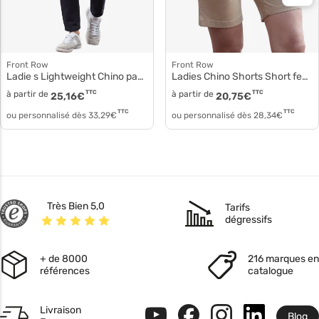
Front Row
Front Row
Ladie s Lightweight Chino pantalon femme fr622
Ladies Chino Shorts Short femme fr606
à partir de
TTC
à partir de
TTC
25,16
€
20,75
€
TTC
TTC
ou personnalisé dès
33,29
€
ou personnalisé dès
28,34
€
Très Bien 5,0
Tarifs
dégressifs
+ de 8000
216 marques en
références
catalogue
Livraison
Blog