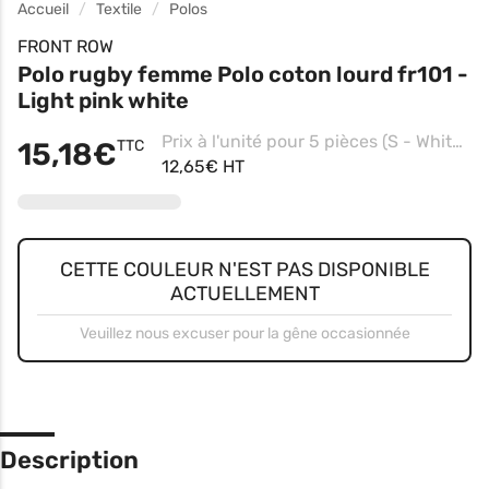
Accueil
Textile
Polos
FRONT ROW
Polo rugby femme Polo coton lourd fr101 -
Light pink white
Prix à l'unité pour 5 pièces (S - White/white)
15,18€
TTC
12,65€ HT
CETTE COULEUR N'EST PAS DISPONIBLE
ACTUELLEMENT
Veuillez nous excuser pour la gêne occasionnée
Description