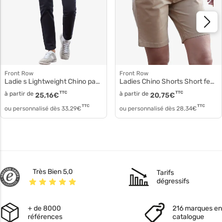
Front Row
Front Row
Ladie s Lightweight Chino pantalon femme fr622
Ladies Chino Shorts Short femme fr606
à partir de
TTC
à partir de
TTC
25,16
€
20,75
€
TTC
TTC
ou personnalisé dès
33,29
€
ou personnalisé dès
28,34
€
Très Bien 5,0
Tarifs
dégressifs
+ de 8000
216 marques en
références
catalogue