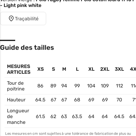
- Light pink white
Traçabilité
Guide des tailles
MESURES
XS
S
M
L
XL
2XL
3XL
4
ARTICLES
Tour de
86
89
94
99
104
109
112
11
poitrine
Hauteur
64.5
67
67
68
69
69
70
7
Longueur
de
61.5
62
63
63.5
64
64
64.5
64
manche
Les mesures en cm sont sujettes à une tolérance de fabrication de plus ou