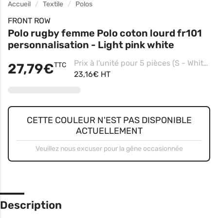
Accueil
Textile
Polos
FRONT ROW
Polo rugby femme Polo coton lourd fr101
personnalisation - Light pink white
Prix à l'unité pour 5 pièces (S - White/white, Impression coeur)
27,79€
TTC
23,16€ HT
CETTE COULEUR N'EST PAS DISPONIBLE
ACTUELLEMENT
Veuillez nous excuser pour la gêne occasionnée
Description