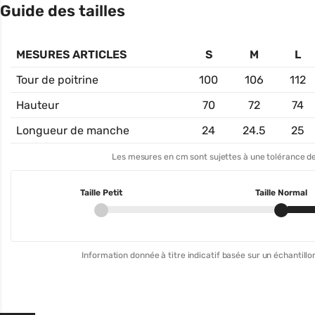
Guide des tailles
MESURES ARTICLES
S
M
L
Tour de poitrine
100
106
112
Hauteur
70
72
74
Longueur de manche
24
24.5
25
Les mesures en cm sont sujettes à une tolérance de
Taille Petit
Taille Normal
Information donnée à titre indicatif basée sur un échantillon