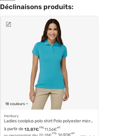
Déclinaisons produits:
18 couleurs
Henbury
Ladies coolplus polo shirt Polo polyester micro piqué h476
à partir de
TTC
HT
13,87
€
11,56
€
HT
TTC
16,90
€
ou personnalisé dès
20,28
€