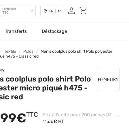
Particulier
FR | fr
TTC
Transferts
Déstockage
Textile
Polos
Men's coolplus polo shirt Polo polyester
ué h475 - Classic red
RY
s coolplus polo shirt Polo
ester micro piqué h475 -
sic red
,99€
TTC
Prix à l'unité pour 200 pièces (M - Black)
11,66€ HT