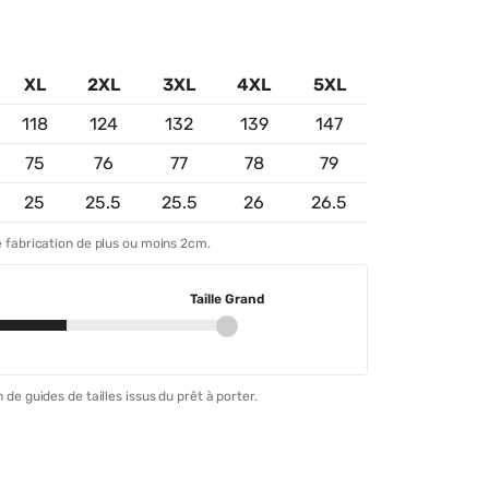
XL
2XL
3XL
4XL
5XL
118
124
132
139
147
75
76
77
78
79
25
25.5
25.5
26
26.5
 fabrication de plus ou moins 2cm.
Taille Grand
 de guides de tailles issus du prêt à porter.