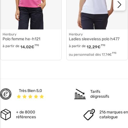
Henbury
Henbury
Polo femme he-h121
Ladies sleeveless polo h477
à partir de
TTC
à partir de
TTC
14,02
€
12,29
€
TTC
ou personnalisé dès
17,74
€
Très Bien 5,0
Tarifs
dégressifs
+ de 8000
216 marques en
références
catalogue