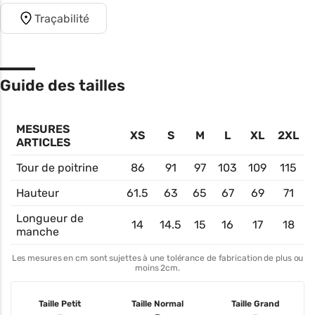
Traçabilité
Guide des tailles
MESURES
XS
S
M
L
XL
2XL
ARTICLES
Tour de poitrine
86
91
97
103
109
115
Hauteur
61.5
63
65
67
69
71
Longueur de
14
14.5
15
16
17
18
manche
Les mesures en cm sont sujettes à une tolérance de fabrication de plus ou
moins 2cm.
Taille Petit
Taille Normal
Taille Grand