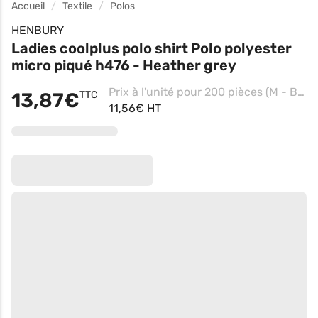
Accueil
Textile
Polos
HENBURY
Ladies coolplus polo shirt Polo polyester
micro piqué h476 - Heather grey
Prix à l'unité pour 200 pièces (M - Black)
13,87€
TTC
11,56€ HT