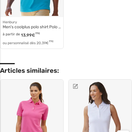
Henbury
Men's coolplus polo shirt Polo polyester micro piqué h475
à partir de
TTC
13,99
€
TTC
ou personnalisé dès
20,39
€
Articles similaires: