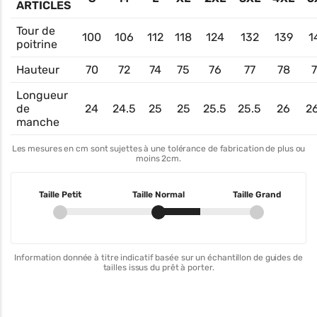
ARTICLES
Tour de
100
106
112
118
124
132
139
1
poitrine
Hauteur
70
72
74
75
76
77
78
Longueur
de
24
24.5
25
25
25.5
25.5
26
2
manche
Les mesures en cm sont sujettes à une tolérance de fabrication de plus ou
moins 2cm.
Taille Petit
Taille Normal
Taille Grand
Information donnée à titre indicatif basée sur un échantillon de guides de
tailles issus du prêt à porter.