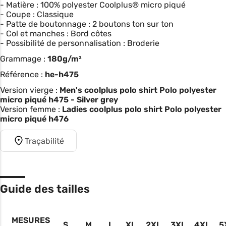
- Matière : 100% polyester Coolplus® micro piqué
- Coupe : Classique
- Patte de boutonnage : 2 boutons ton sur ton
- Col et manches : Bord côtes
- Possibilité de personnalisation : Broderie
Grammage :
180g/m²
Référence :
he-h475
Version vierge :
Men's coolplus polo shirt Polo polyester
micro piqué h475 - Silver grey
Version femme :
Ladies coolplus polo shirt Polo polyester
micro piqué h476
Traçabilité
Guide des tailles
MESURES
S
M
L
XL
2XL
3XL
4XL
5