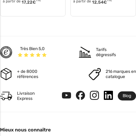
à partir de
TTC
à partir de
TTC
17,22
€
12,54
€
Très Bien 5,0
Tarifs
dégressifs
+ de 8000
216 marques en
références
catalogue
Livraison
Blog
Express
Mieux nous connaître