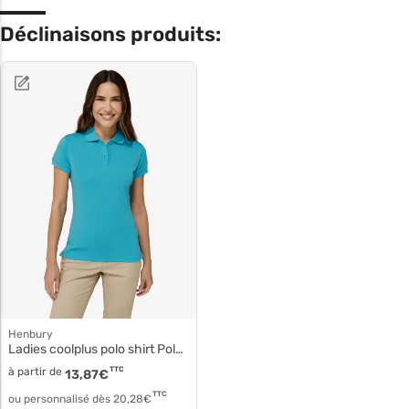
Déclinaisons produits:
Henbury
Ladies coolplus polo shirt Polo polyester micro piqué h476
à partir de
TTC
13,87
€
TTC
ou personnalisé dès
20,28
€