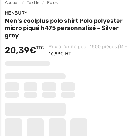
Accueil
Textile
Polos
HENBURY
Men's coolplus polo shirt Polo polyester
micro piqué h475 personnalisé - Silver
grey
Prix à l'unité pour 1500 pièces (M - Black, Impression coeur)
20,39€
TTC
16,99€ HT