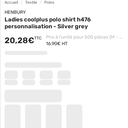
Accueil
Textile
Polos
HENBURY
Ladies coolplus polo shirt h476
personnalisation - Silver grey
Prix à l'unité pour 500 pièces (M - Black, Impression coeur)
20,28€
TTC
16,90€ HT