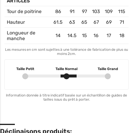
ARTICLES
Tour de poitrine
86
91
97
103
109
115
Hauteur
61.5
63
65
67
69
71
Longueur de
14
14.5
15
16
17
18
manche
Les mesures en cm sont sujettes à une tolérance de fabrication de plus ou
moins 2cm.
Taille Petit
Taille Normal
Taille Grand
Information donnée à titre indicatif basée sur un échantillon de guides de
tailles issus du prêt à porter.
Déclinaisons produits: