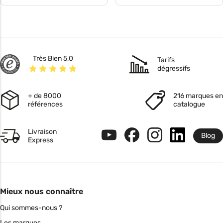
Très Bien 5,0
Tarifs
dégressifs
+ de 8000
216 marques en
références
catalogue
Livraison
Blog
Express
Mieux nous connaître
Qui sommes-nous ?
Les marques