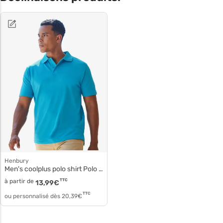
Henbury
Men's coolplus polo shirt Polo polyester micro piqué h475
à partir de
TTC
13,99
€
TTC
ou personnalisé dès
20,39
€