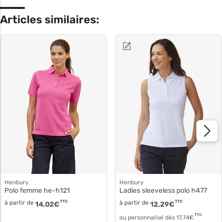
Articles similaires:
Henbury
Henbury
Polo femme he-h121
Ladies sleeveless polo h477
à partir de
TTC
à partir de
TTC
14,02
€
12,29
€
TTC
ou personnalisé dès
17,74
€