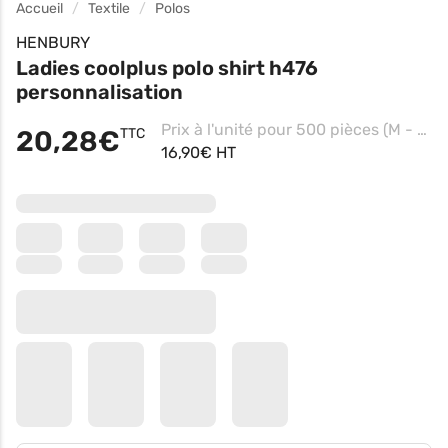
Accueil
Textile
Polos
HENBURY
Ladies coolplus polo shirt h476
personnalisation
Prix à l'unité pour 500 pièces (M - Black, Impression coeur)
20,28€
TTC
16,90€ HT