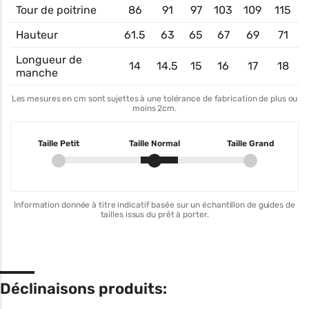
Tour de poitrine
86
91
97
103
109
115
Hauteur
61.5
63
65
67
69
71
Longueur de
14
14.5
15
16
17
18
manche
Les mesures en cm sont sujettes à une tolérance de fabrication de plus ou
moins 2cm.
Taille Petit
Taille Normal
Taille Grand
Information donnée à titre indicatif basée sur un échantillon de guides de
tailles issus du prêt à porter.
Déclinaisons produits: