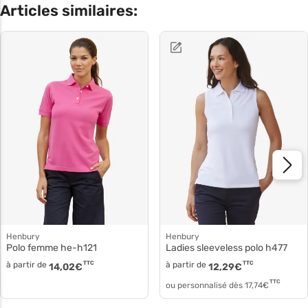
Articles similaires:
Henbury
Henbury
Polo femme he-h121
Ladies sleeveless polo h477
à partir de
TTC
à partir de
TTC
14,02
€
12,29
€
TTC
ou personnalisé dès
17,74
€