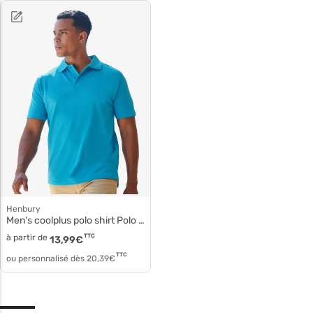
Henbury
Men's coolplus polo shirt Polo polyester micro piqué h475
à partir de
TTC
13,99
€
TTC
ou personnalisé dès
20,39
€