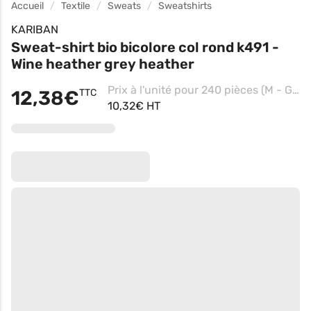
Accueil
Textile
Sweats
Sweatshirts
KARIBAN
Sweat-shirt bio bicolore col rond k491 -
Wine heather grey heather
Prix à l'unité pour 240 pièces (M - Grey Heather/navy)
12,38€
TTC
10,32€ HT