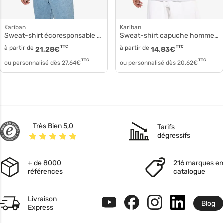
Kariban
Kariban
Sweat-shirt écoresponsable à capuche homme k4027
Sweat-shirt capuche homme ka-k476
à partir de
TTC
à partir de
TTC
21,28
€
14,83
€
TTC
TTC
ou personnalisé dès
27,64
€
ou personnalisé dès
20,62
€
Très Bien 5,0
Tarifs
dégressifs
+ de 8000
216 marques en
références
catalogue
Livraison
Blog
Express