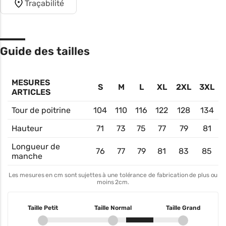
Traçabilité
Guide des tailles
MESURES
S
M
L
XL
2XL
3XL
ARTICLES
Tour de poitrine
104
110
116
122
128
134
Hauteur
71
73
75
77
79
81
Longueur de
76
77
79
81
83
85
manche
Les mesures en cm sont sujettes à une tolérance de fabrication de plus ou
moins 2cm.
Taille Petit
Taille Normal
Taille Grand