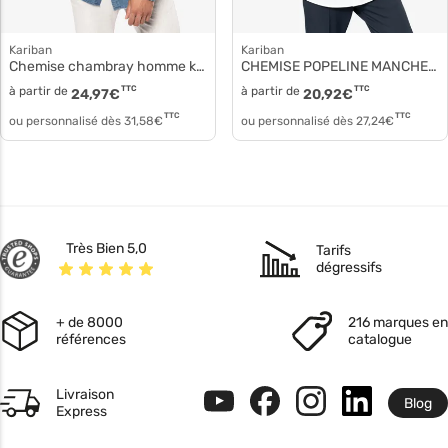
Kariban
Kariban
Chemise chambray homme k512
CHEMISE POPELINE MANCHES LONGUES HOMME k513
à partir de
TTC
à partir de
TTC
24,97
€
20,92
€
TTC
TTC
ou personnalisé dès
31,58
€
ou personnalisé dès
27,24
€
Très Bien 5,0
Tarifs
dégressifs
+ de 8000
216 marques en
références
catalogue
Livraison
Blog
Express