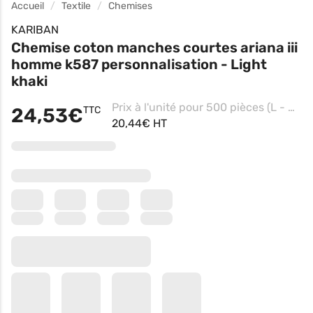
Accueil
Textile
Chemises
KARIBAN
Chemise coton manches courtes ariana iii
homme k587 personnalisation - Light
khaki
Prix à l'unité pour 500 pièces (L - White, Impression Contre coeur)
24,53€
TTC
20,44€ HT