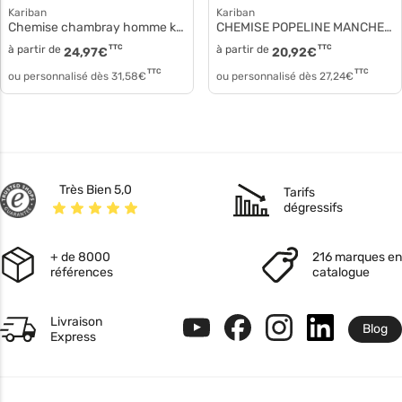
Kariban
Kariban
Chemise chambray homme k512
CHEMISE POPELINE MANCHES LONGUES HOMME k513
à partir de
TTC
à partir de
TTC
24,97
€
20,92
€
TTC
TTC
ou personnalisé dès
31,58
€
ou personnalisé dès
27,24
€
Très Bien 5,0
Tarifs
dégressifs
+ de 8000
216 marques en
références
catalogue
Livraison
Blog
Express