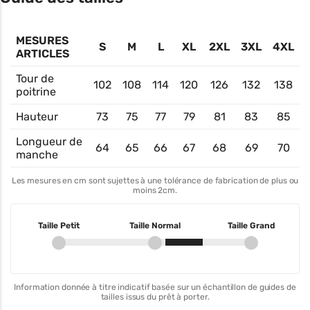
MESURES
S
M
L
XL
2XL
3XL
4XL
ARTICLES
Tour de
102
108
114
120
126
132
138
poitrine
Hauteur
73
75
77
79
81
83
85
Longueur de
64
65
66
67
68
69
70
manche
Les mesures en cm sont sujettes à une tolérance de fabrication de plus ou
moins 2cm.
Taille Petit
Taille Normal
Taille Grand
Information donnée à titre indicatif basée sur un échantillon de guides de
tailles issus du prêt à porter.