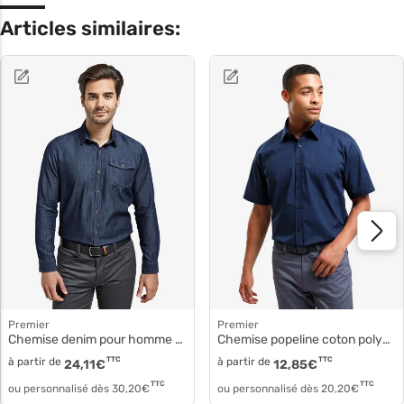
Articles similaires:
Premier
Premier
Chemise denim pour homme pr222
Chemise popeline coton polyester pr202
à partir de
TTC
à partir de
TTC
24,11
€
12,85
€
TTC
TTC
ou personnalisé dès
30,20
€
ou personnalisé dès
20,20
€