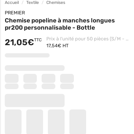
Accueil
Textile
Chemises
PREMIER
Chemise popeline à manches longues
pr200 personnalisable - Bottle
Prix à l'unité pour 50 pièces (S/M - Royal, Impression Contre coeur)
21,05€
TTC
17,54€ HT