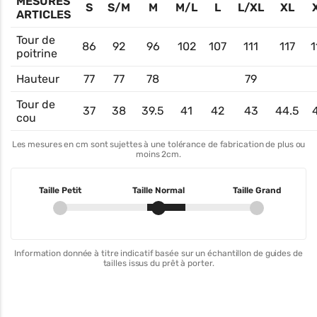
MESURES
S
S/M
M
M/L
L
L/XL
XL
ARTICLES
Tour de
86
92
96
102
107
111
117
1
poitrine
Hauteur
77
77
78
79
Tour de
37
38
39.5
41
42
43
44.5
cou
Les mesures en cm sont sujettes à une tolérance de fabrication de plus ou
moins 2cm.
Taille Petit
Taille Normal
Taille Grand
Information donnée à titre indicatif basée sur un échantillon de guides de
tailles issus du prêt à porter.