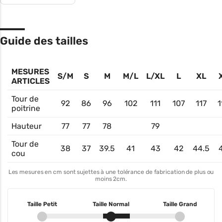
Guide des tailles
MESURES
S/M
S
M
M/L
L/XL
L
XL
ARTICLES
Tour de
92
86
96
102
111
107
117
1
poitrine
Hauteur
77
77
78
79
Tour de
38
37
39.5
41
43
42
44.5
cou
Les mesures en cm sont sujettes à une tolérance de fabrication de plus ou
moins 2cm.
Taille Petit
Taille Normal
Taille Grand