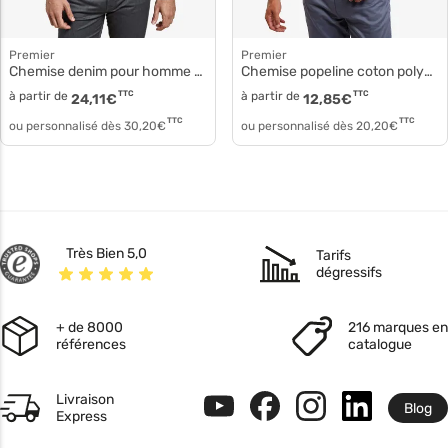
Premier
Premier
Chemise denim pour homme pr222
Chemise popeline coton polyester pr202
à partir de
TTC
à partir de
TTC
24,11
€
12,85
€
TTC
TTC
ou personnalisé dès
30,20
€
ou personnalisé dès
20,20
€
Très Bien 5,0
Tarifs
dégressifs
+ de 8000
216 marques en
références
catalogue
Livraison
Blog
Express