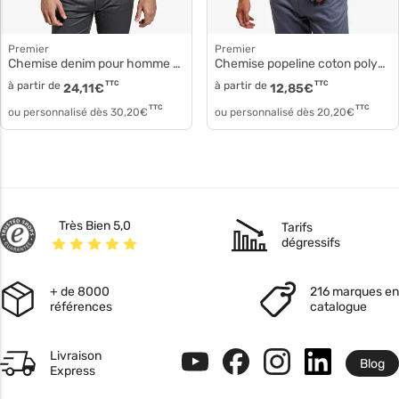
Premier
Premier
Chemise denim pour homme pr222
Chemise popeline coton polyester pr202
à partir de
TTC
à partir de
TTC
24,11
€
12,85
€
TTC
TTC
ou personnalisé dès
30,20
€
ou personnalisé dès
20,20
€
Très Bien 5,0
Tarifs
dégressifs
+ de 8000
216 marques en
références
catalogue
Livraison
Blog
Express