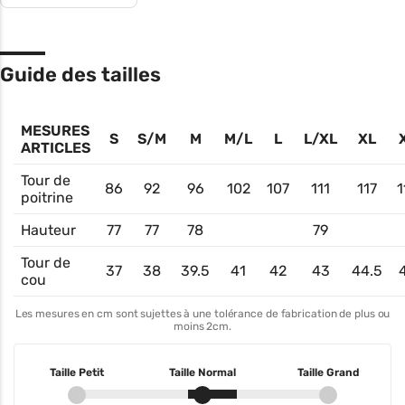
Guide des tailles
MESURES
S
S/M
M
M/L
L
L/XL
XL
ARTICLES
Tour de
86
92
96
102
107
111
117
1
poitrine
Hauteur
77
77
78
79
Tour de
37
38
39.5
41
42
43
44.5
cou
Les mesures en cm sont sujettes à une tolérance de fabrication de plus ou
moins 2cm.
Taille Petit
Taille Normal
Taille Grand