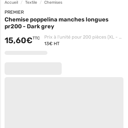
Accueil
Textile
Chemises
PREMIER
Chemise poppelina manches longues
pr200 - Dark grey
Prix à l'unité pour 200 pièces (XL - Royal)
15,60€
TTC
13€ HT