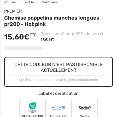
Accueil
Textile
Chemises
PREMIER
Chemise poppelina manches longues
pr200 - Hot pink
Prix à l'unité pour 200 pièces (XL - Royal)
15,60€
TTC
13€ HT
CETTE COULEUR N'EST PAS DISPONIBLE
ACTUELLEMENT
Veuillez nous excuser pour la gêne occasionnée
Label et certification
OEKO-TEX 100
Amfori BSCI
Sedex