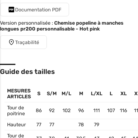
Documentation PDF
Version personnalisée :
Chemise popeline à manches
longues pr200 personnalisable - Hot pink
Traçabilité
Guide des tailles
MESURES
S
S/M
M/L
M
L/XL
L
XL
X
ARTICLES
Tour de
86
92
102
96
111
107
116
1
poitrine
Hauteur
77
77
78
79
Tour de