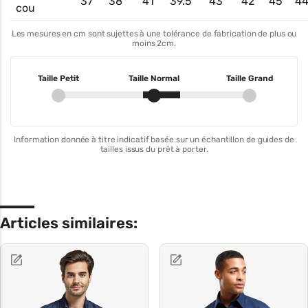
37
38
41
39.5
43
42
45
44
cou
Les mesures en cm sont sujettes à une tolérance de fabrication de plus ou
moins 2cm.
Taille Petit
Taille Normal
Taille Grand
Information donnée à titre indicatif basée sur un échantillon de guides de
tailles issus du prêt à porter.
Articles similaires: