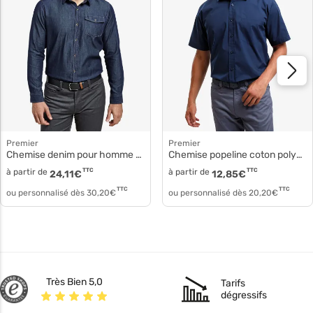
Premier
Premier
Chemise denim pour homme pr222
Chemise popeline coton polyester pr202
à partir de
TTC
à partir de
TTC
24,11
€
12,85
€
TTC
TTC
ou personnalisé dès
30,20
€
ou personnalisé dès
20,20
€
Très Bien 5,0
Tarifs
dégressifs