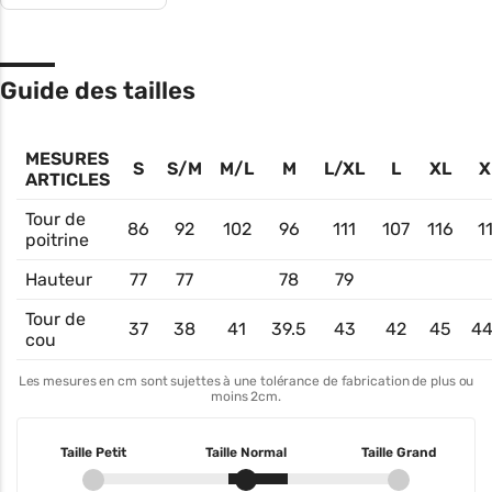
Guide des tailles
MESURES
S
S/M
M/L
M
L/XL
L
XL
X
ARTICLES
Tour de
86
92
102
96
111
107
116
1
poitrine
Hauteur
77
77
78
79
Tour de
37
38
41
39.5
43
42
45
44
cou
Les mesures en cm sont sujettes à une tolérance de fabrication de plus ou
moins 2cm.
Taille Petit
Taille Normal
Taille Grand