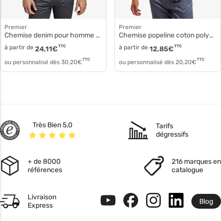
Premier
Premier
Chemise denim pour homme pr222
Chemise popeline coton polyester pr202
à partir de
TTC
à partir de
TTC
24,11
€
12,85
€
TTC
TTC
ou personnalisé dès
30,20
€
ou personnalisé dès
20,20
€
Très Bien 5,0
Tarifs
dégressifs
+ de 8000
216 marques en
références
catalogue
Livraison
Blog
Express