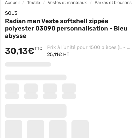
Accueil
Textile
Vestes et manteaux
Parkas et blousons
SOL'S
Radian men Veste softshell zippée
polyester 03090 personnalisation - Bleu
abysse
Prix à l'unité pour 1500 pièces (L - Bleu Abysse, Impression coeur)
30,13€
TTC
25,11€ HT