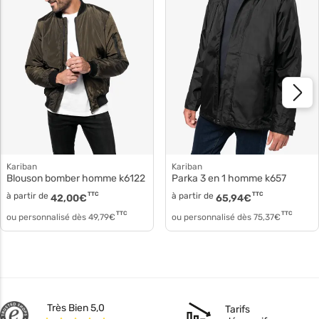
Kariban
Kariban
Blouson bomber homme k6122
Parka 3 en 1 homme k657
à partir de
TTC
à partir de
TTC
42,00
€
65,94
€
TTC
TTC
ou personnalisé dès
49,79
€
ou personnalisé dès
75,37
€
Très Bien 5,0
Tarifs