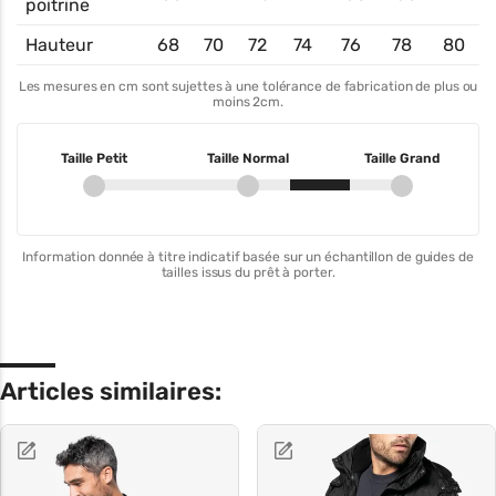
poitrine
Hauteur
68
70
72
74
76
78
80
Les mesures en cm sont sujettes à une tolérance de fabrication de plus ou
moins 2cm.
Taille Petit
Taille Normal
Taille Grand
Information donnée à titre indicatif basée sur un échantillon de guides de
tailles issus du prêt à porter.
Articles similaires: