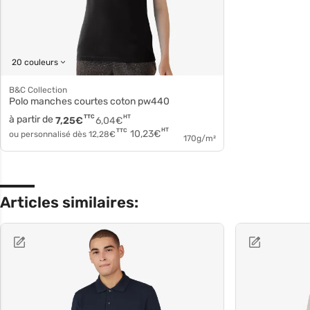
20 couleurs
B&C Collection
Polo manches courtes coton pw440
à partir de
TTC
HT
7,25
€
6,04
€
HT
TTC
10,23
€
ou personnalisé dès
12,28
€
170g/m²
Articles similaires: