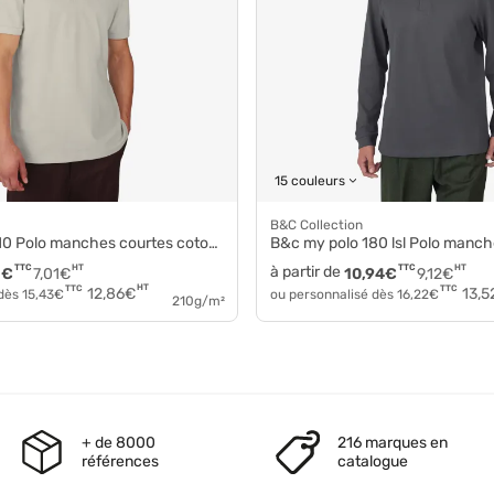
15 couleurs
B&C Collection
10 Polo manches courtes coton pu426
B&c my polo 180 lsl Polo manche
TTC
HT
à partir de
TTC
HT
1
€
7,01
€
10,94
€
9,12
€
HT
TTC
TTC
12,86
€
13,5
 dès
15,43
€
ou personnalisé dès
16,22
€
210g/m²
+ de 8000
216 marques en
références
catalogue