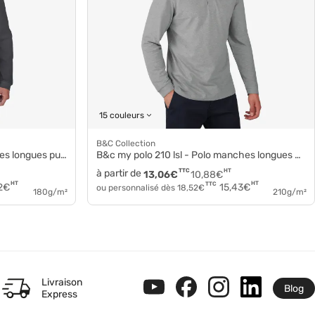
15 couleurs
B&C Collection
s longues pu425
B&c my polo 210 lsl - Polo manches longues coton pu427
à partir de
TTC
HT
13,06
€
10,88
€
HT
HT
TTC
2
€
15,43
€
ou personnalisé dès
18,52
€
180g/m²
210g/m²
Livraison
Blog
Express