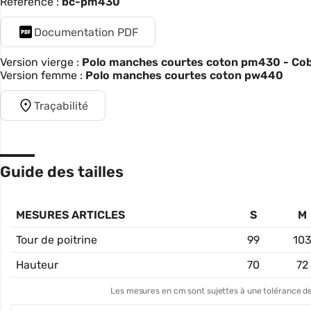
Référence :
bc-pm430
Documentation PDF
Version vierge :
Polo manches courtes coton pm430 - Cob
Version femme :
Polo manches courtes coton pw440
Traçabilité
Guide des tailles
MESURES ARTICLES
S
M
Tour de poitrine
99
10
Hauteur
70
72
Les mesures en cm sont sujettes à une tolérance de