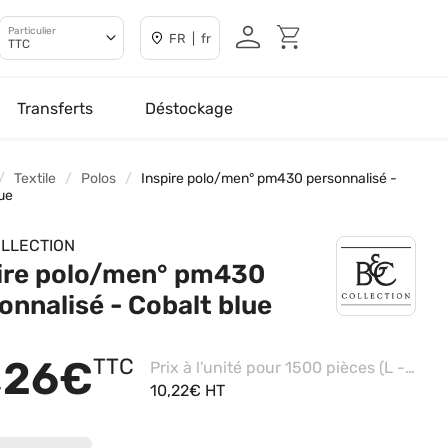
Particulier
FR | fr
TTC
Transferts
Déstockage
Textile
Polos
Inspire polo/men° pm430 personnalisé -
lue
LLECTION
ire polo/men° pm430
onnalisé - Cobalt blue
,26€
TTC
Prix à l'unité pour 1500 pièces (L - White, Impression coeur)
10,22€ HT