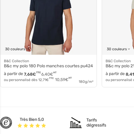
30 couleurs
30 couleurs
B&C Collection
B&C Collection
B&c my polo 180 Polo manches courtes pu424
B&c my polo 2
à partir de
TTC
HT
à partir de
7,68
€
6,40
€
8,4
HT
TTC
10,59
€
ou personnalisé dès
12,71
€
ou personnalisé
180g/m²
Très Bien 5,0
Tarifs
dégressifs