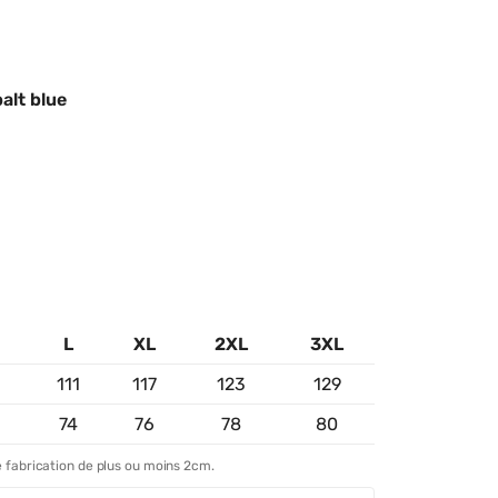
alt blue
L
XL
2XL
3XL
3
111
117
123
129
74
76
78
80
 fabrication de plus ou moins 2cm.