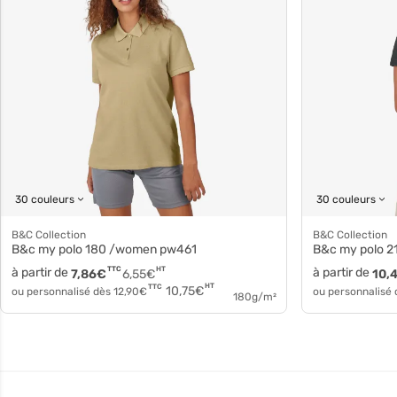
30 couleurs
30 couleurs
B&C Collection
B&C Collection
B&c my polo 180 /women pw461
B&c my polo 210 
à partir de
TTC
HT
à partir de
7,86
€
6,55
€
10,
HT
TTC
10,75
€
ou personnalisé dès
12,90
€
ou personnalisé
180g/m²