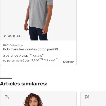
20 couleurs
B&C Collection
Polo manches courtes coton pm430
à partir de
TTC
HT
7,25
€
6,04
€
HT
TTC
10,22
€
ou personnalisé dès
12,26
€
170g/m²
Articles similaires: