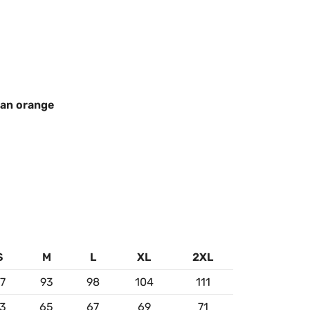
an orange
S
M
L
XL
2XL
7
93
98
104
111
3
65
67
69
71