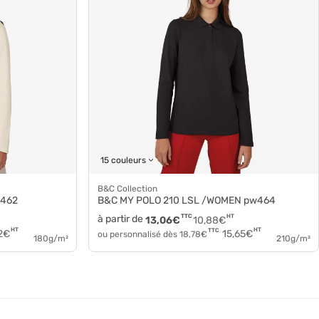
15 couleurs
B&C Collection
w462
B&C MY POLO 210 LSL /WOMEN pw464
à partir de
TTC
HT
13,06
€
10,88
€
HT
HT
TTC
2
€
15,65
€
ou personnalisé dès
18,78
€
180g/m²
210g/m²