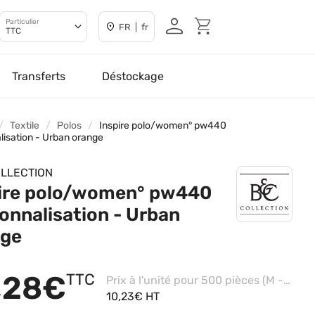
Particulier
FR | fr
TTC
Transferts
Déstockage
Textile
Polos
Inspire polo/women° pw440
lisation - Urban orange
LLECTION
ire polo/women° pw440
onnalisation - Urban
nge
,28€
TTC
Prix à l'unité pour 500 pièces (M - White, Impression coeur)
10,23€ HT