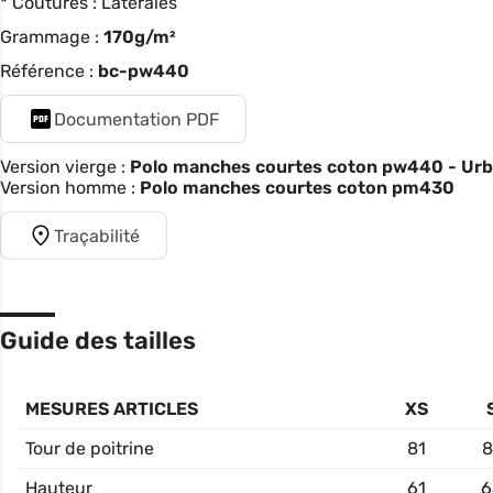
* Coutures : Latérales
Grammage :
170g/m²
Référence :
bc-pw440
Documentation PDF
Version vierge :
Polo manches courtes coton pw440 - Urb
Version homme :
Polo manches courtes coton pm430
Traçabilité
Guide des tailles
MESURES ARTICLES
XS
Tour de poitrine
81
8
Hauteur
61
6