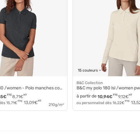
15 couleurs
B&C Collection
/women - Polo manches courtes coton pw463
B&C my polo 180 lsl /women p
TTC
HT
à partir de
TTC
HT
45
€
8,71
€
10,94
€
9,12
€
HT
TTC
TTC
13,09
€
13,5
 dès
15,71
€
ou personnalisé dès
16,22
€
210g/m²