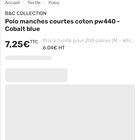
Accueil
Textile
Polos
B&C COLLECTION
Polo manches courtes coton pw440 -
Cobalt blue
Prix à l'unité pour 200 pièces (M - White)
7,25€
TTC
6,04€ HT