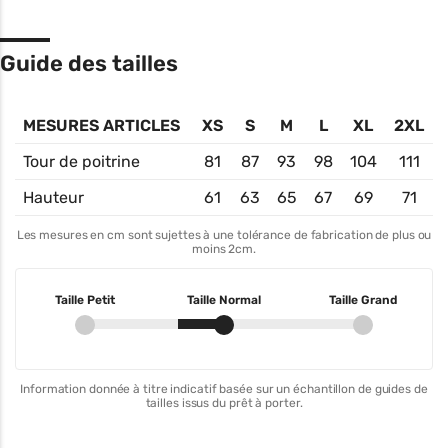
Guide des tailles
MESURES ARTICLES
XS
S
M
L
XL
2XL
Tour de poitrine
81
87
93
98
104
111
Hauteur
61
63
65
67
69
71
Les mesures en cm sont sujettes à une tolérance de fabrication de plus ou
moins 2cm.
Taille Petit
Taille Normal
Taille Grand
Information donnée à titre indicatif basée sur un échantillon de guides de
tailles issus du prêt à porter.