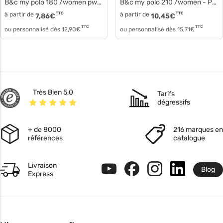
B&c my polo 180 /women pw461
B&c my polo 210 /women - Polo manches courtes coton pw463
à partir de
TTC
à partir de
TTC
7,86
€
10,45
€
TTC
TTC
ou personnalisé dès
12,90
€
ou personnalisé dès
15,71
€
Très Bien 5,0
Tarifs
dégressifs
+ de 8000
216 marques en
références
catalogue
Livraison
Blog
Express