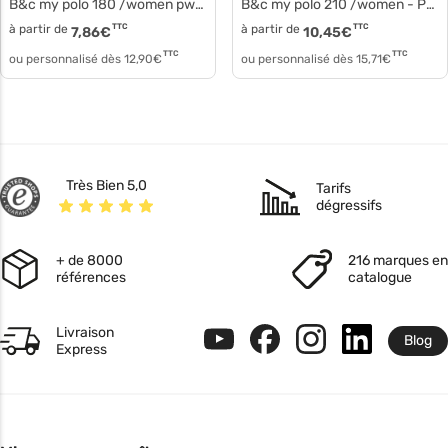
B&c my polo 180 /women pw461
B&c my polo 210 /women - Polo manches courtes coton pw463
à partir de
TTC
à partir de
TTC
7,86
€
10,45
€
TTC
TTC
ou personnalisé dès
12,90
€
ou personnalisé dès
15,71
€
Très Bien 5,0
Tarifs
dégressifs
+ de 8000
216 marques en
références
catalogue
Livraison
Blog
Express