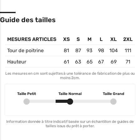
Guide des tailles
MESURES ARTICLES
XS
S
M
L
XL
2XL
Tour de poitrine
81
87
93
98
104
111
Hauteur
61
63
65
67
69
71
Les mesures en cm sont sujettes à une tolérance de fabrication de plus ou
moins 2cm.
Taille Petit
Taille Normal
Taille Grand
Information donnée à titre indicatif basée sur un échantillon de guides de
tailles issus du prêt à porter.