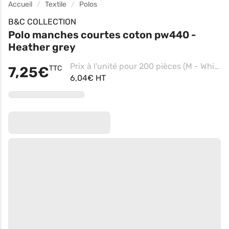
Accueil
Textile
Polos
B&C COLLECTION
Polo manches courtes coton pw440 -
Heather grey
Prix à l'unité pour 200 pièces (M - White)
7,25€
TTC
6,04€ HT