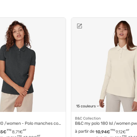
15 couleurs
B&C Collection
/women - Polo manches courtes coton pw463
B&C my polo 180 lsl /women p
TTC
HT
à partir de
TTC
HT
45
€
8,71
€
10,94
€
9,12
€
HT
TTC
TTC