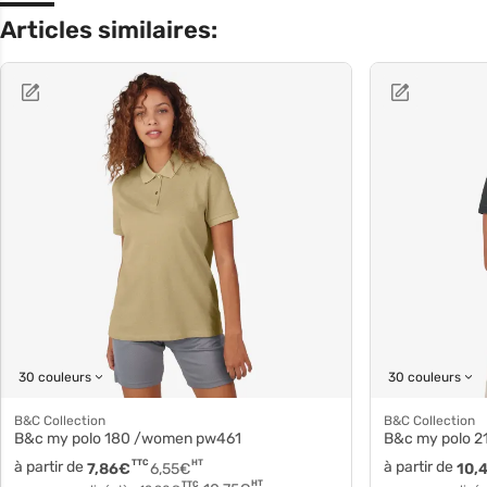
Articles similaires:
30 couleurs
30 couleurs
B&C Collection
B&C Collection
B&c my polo 180 /women pw461
B&c my polo 210 
à partir de
TTC
HT
à partir de
7,86
€
6,55
€
10,
HT
TTC