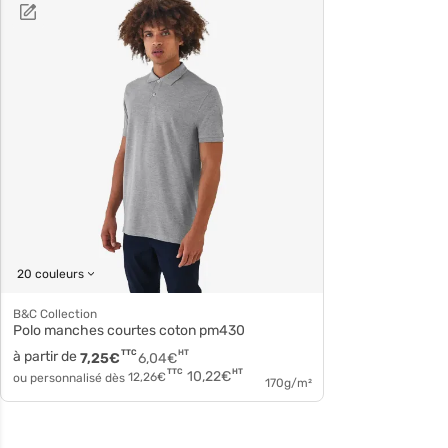
20 couleurs
B&C Collection
Polo manches courtes coton pm430
à partir de
TTC
HT
7,25
€
6,04
€
HT
TTC
10,22
€
ou personnalisé dès
12,26
€
170g/m²