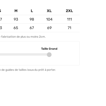
S
M
L
XL
2XL
7
93
98
104
111
3
65
67
69
71
 fabrication de plus ou moins 2cm.
Taille Grand
 de guides de tailles issus du prêt à porter.