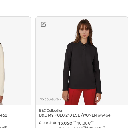
15 couleurs
B&C Collection
w462
B&C MY POLO 210 LSL /WOMEN pw464
à partir de
TTC
HT
13,06
€
10,88
€
HT
HT
TTC