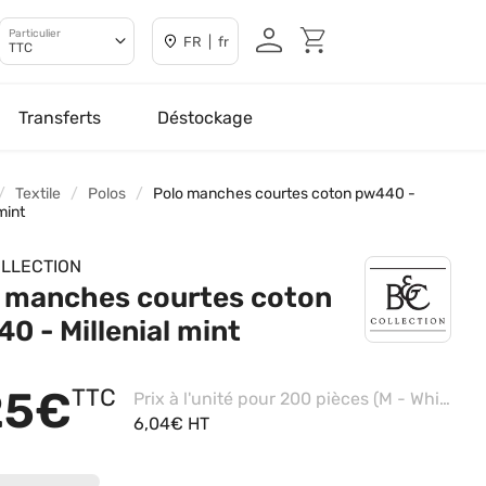
Particulier
FR | fr
TTC
Transferts
Déstockage
Textile
Polos
Polo manches courtes coton pw440 -
 mint
LLECTION
 manches courtes coton
0 - Millenial mint
25€
TTC
Prix à l'unité pour 200 pièces (M - White)
6,04€ HT