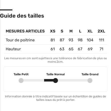
Guide des tailles
MESURES ARTICLES
XS
S
M
L
XL
2XL
Tour de poitrine
81
87
93
98
104
111
Hauteur
61
63
65
67
69
71
Les mesures en cm sont sujettes à une tolérance de fabrication de plus ou
moins 2cm.
Taille Petit
Taille Normal
Taille Grand
Information donnée à titre indicatif basée sur un échantillon de guides de
tailles issus du prêt à porter.