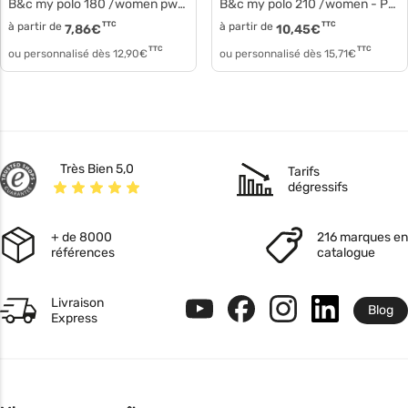
B&c my polo 180 /women pw461
B&c my polo 210 /women - Polo manches courtes coton pw463
à partir de
TTC
à partir de
TTC
7,86
€
10,45
€
TTC
TTC
ou personnalisé dès
12,90
€
ou personnalisé dès
15,71
€
Très Bien 5,0
Tarifs
dégressifs
+ de 8000
216 marques en
références
catalogue
Livraison
Blog
Express