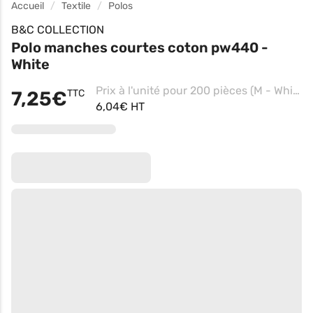
Accueil
Textile
Polos
B&C COLLECTION
Polo manches courtes coton pw440 -
White
Prix à l'unité pour 200 pièces (M - White)
7,25€
TTC
6,04€ HT