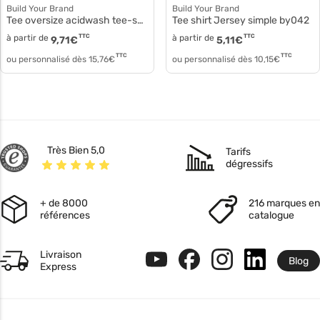
Build Your Brand
Build Your Brand
Tee oversize acidwash tee-shirt femme by270
Tee shirt Jersey simple by042
à partir de
TTC
à partir de
TTC
9,71
€
5,11
€
TTC
TTC
ou personnalisé dès
15,76
€
ou personnalisé dès
10,15
€
Très Bien 5,0
Tarifs
dégressifs
+ de 8000
216 marques en
références
catalogue
Livraison
Blog
Express