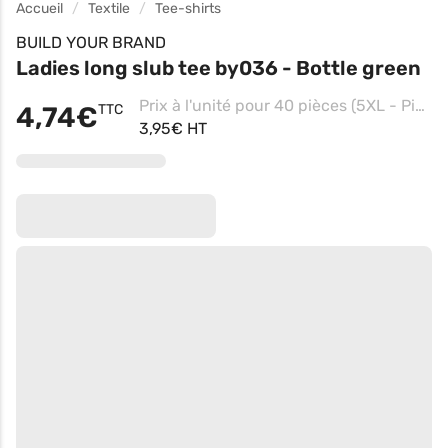
Accueil
Textile
Tee-shirts
BUILD YOUR BRAND
Ladies long slub tee by036 - Bottle green
Prix à l'unité pour 40 pièces (5XL - Pink)
4,74€
TTC
3,95€ HT