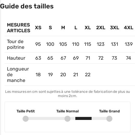
Guide des tailles
MESURES
XS
S
M
L
XL
2XL
3XL
4XL
ARTICLES
Tour de
95
100
105
110
115
123
131
139
poitrine
Hauteur
63
65
67
69
71
72
73
74
Longueur
de
18
19
20
21
22
manche
Les mesures en cm sont sujettes à une tolérance de fabrication de plus ou
moins 2cm.
Taille Petit
Taille Normal
Taille Grand