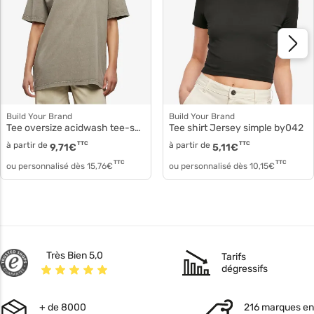
Build Your Brand
Build Your Brand
Tee oversize acidwash tee-shirt femme by270
Tee shirt Jersey simple by042
à partir de
TTC
à partir de
TTC
9,71
€
5,11
€
TTC
TTC
ou personnalisé dès
15,76
€
ou personnalisé dès
10,15
€
Très Bien 5,0
Tarifs
dégressifs
+ de 8000
216 marques en