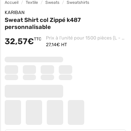
Accueil
Textile
Sweats
Sweatshirts
KARIBAN
Sweat Shirt col Zippé k487
personnalisable
Prix à l'unité pour 1500 pièces (L - Navy, Impression coeur)
32,57€
TTC
27,14€ HT