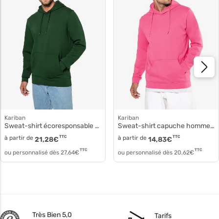
Kariban
Kariban
Sweat-shirt écoresponsable à capuche homme k4027
Sweat-shirt capuche homme ka-k476
à partir de
TTC
à partir de
TTC
21,28
€
14,83
€
TTC
TTC
ou personnalisé dès
27,64
€
ou personnalisé dès
20,62
€
Très Bien 5,0
Tarifs