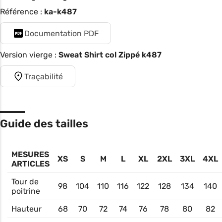
Référence :
ka-k487
Documentation PDF
Version vierge :
Sweat Shirt col Zippé k487
Traçabilité
Guide des tailles
MESURES
XS
S
M
L
XL
2XL
3XL
4XL
ARTICLES
Tour de
98
104
110
116
122
128
134
140
poitrine
Hauteur
68
70
72
74
76
78
80
82