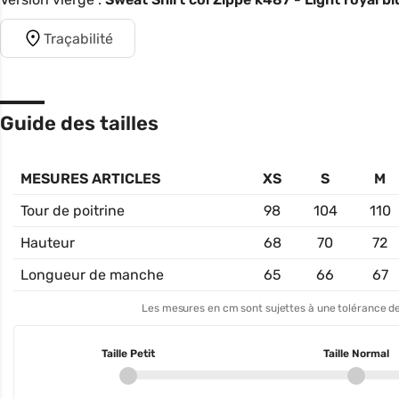
Traçabilité
Guide des tailles
MESURES ARTICLES
XS
S
M
Tour de poitrine
98
104
110
Hauteur
68
70
72
Longueur de manche
65
66
67
Les mesures en cm sont sujettes à une tolérance de
Taille Petit
Taille Normal