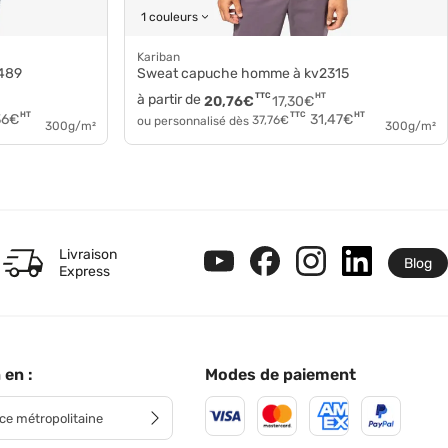
1 couleurs
Kariban
k489
Sweat capuche homme à kv2315
à partir de
TTC
HT
20,76
€
17,30
€
HT
HT
TTC
36
€
31,47
€
ou personnalisé dès
37,76
€
300g/m²
300g/m²
Livraison
Blog
Express
 en :
Modes de paiement
ce métropolitaine