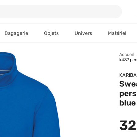
Bagagerie
Objets
Univers
Matériel
Accueil
k487 pers
KARIB
Swea
pers
blue
32