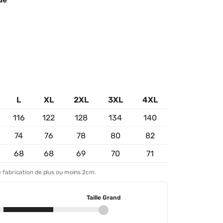
L
XL
2XL
3XL
4XL
116
122
128
134
140
74
76
78
80
82
68
68
69
70
71
 fabrication de plus ou moins 2cm.
Taille Grand