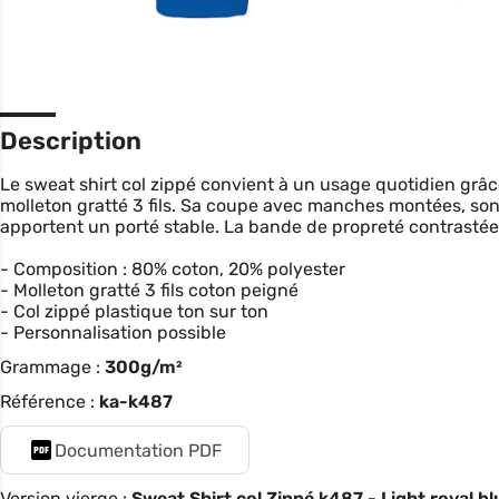
Description
Le sweat shirt col zippé convient à un usage quotidien grâc
molleton gratté 3 fils. Sa coupe avec manches montées, son c
apportent un porté stable. La bande de propreté contrastée
- Composition : 80% coton, 20% polyester
- Molleton gratté 3 fils coton peigné
- Col zippé plastique ton sur ton
- Personnalisation possible
Grammage :
300g/m²
Référence :
ka-k487
Documentation PDF
Version vierge :
Sweat Shirt col Zippé k487 - Light royal bl