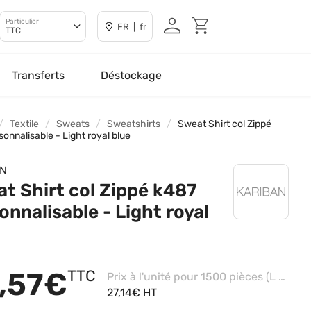
Particulier
FR | fr
TTC
Transferts
Déstockage
Textile
Sweats
Sweatshirts
Sweat Shirt col Zippé
onnalisable - Light royal blue
AN
t Shirt col Zippé k487
onnalisable - Light royal
,57€
TTC
Prix à l'unité pour 1500 pièces (L - Navy, Impression coeur)
27,14€ HT