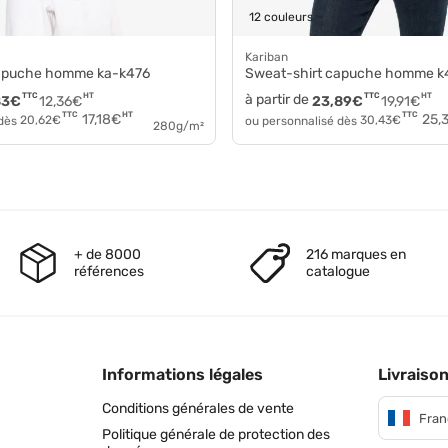
12 couleurs
Kariban
capuche homme ka-k476
Sweat-shirt capuche homme 
TTC
HT
à partir de
TTC
HT
83
€
12,36
€
23,89
€
19,91
€
HT
TTC
TTC
17,18
€
25,
 dès
20,62
€
ou personnalisé dès
30,43
€
280g/m²
+ de 8000
216 marques en
références
catalogue
Informations légales
Livraison
Conditions générales de vente
Fran
Politique générale de protection des