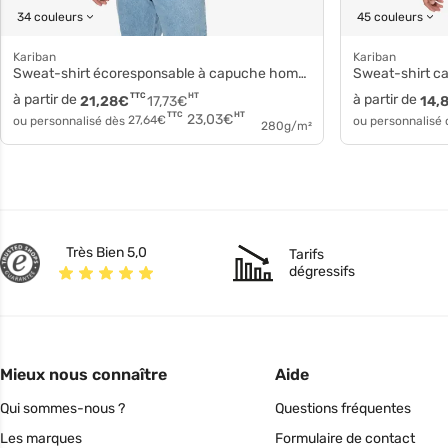
34 couleurs
45 couleurs
Kariban
Kariban
Sweat-shirt écoresponsable à capuche homme k4027
Sweat-shirt 
à partir de
TTC
HT
à partir de
21,28
€
17,73
€
14,
HT
TTC
23,03
€
ou personnalisé dès
27,64
€
ou personnalisé
280g/m²
Très Bien 5,0
Tarifs
dégressifs
Mieux nous connaître
Aide
Qui sommes-nous ?
Questions fréquentes
Les marques
Formulaire de contact